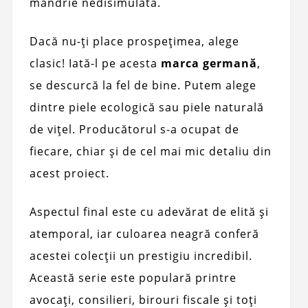
mândrie nedisimulata.
Dacă nu-ți place prospețimea, alege
clasic! Iată-l pe acesta
marca germană
,
se descurcă la fel de bine. Putem alege
dintre piele ecologică sau piele naturală
de vițel. Producătorul s-a ocupat de
fiecare, chiar și de cel mai mic detaliu din
acest proiect.
Aspectul final este cu adevărat de elită și
atemporal, iar culoarea neagră conferă
acestei colecții un prestigiu incredibil.
Această serie este populară printre
avocați, consilieri, birouri fiscale și toți