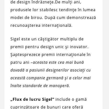
de design îndrăznețe.
De mulți ani,
produsele lor stabilesc tendințe în lumea
modei de birou. După cum demonstrează
recunoașterea internațională.
Sigel este un câștigător multiplu de
premii pentru design unic și inovator.
Șaptesprezece premii internaționale în
patru ani –
aceasta este cea mai bună
dovadă a pasiunii designerilor asociați cu
această companie germană și a celor mai
înalte standarde de manoperă.
„Flux de lucru Sigel”
include o gamă
cuprinzătoare de bunuri care oferă