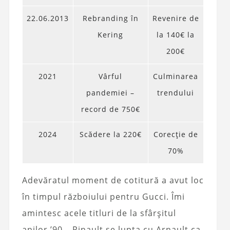
22.06.2013
Rebranding în
Revenire de
Kering
la 140€ la
200€
2021
Vârful
Culminarea
pandemiei –
trendului
record de 750€
2024
Scădere la 220€
Corecție de
70%
Adevăratul moment de cotitură a avut loc
în timpul războiului pentru Gucci. Îmi
amintesc acele titluri de la sfârșitul
anilor ’90 – Pinault se lupta cu Arnault ca