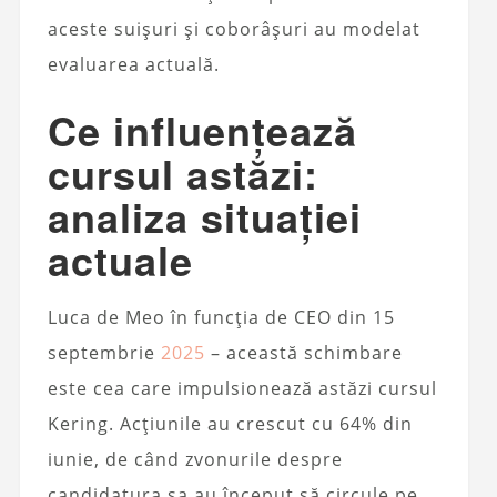
aceste suișuri și coborâșuri au modelat
evaluarea actuală.
Ce influențează
cursul astăzi:
analiza situației
actuale
Luca de Meo în funcția de CEO din 15
septembrie
2025
– această schimbare
este cea care impulsionează astăzi cursul
Kering. Acțiunile au crescut cu 64% din
iunie, de când zvonurile despre
candidatura sa au început să circule pe