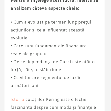
Pentru a înțelege acest lucru, merită să
analizăm câteva aspecte cheie:
• Cum a evoluat pe termen lung prețul
acțiunilor și ce a influențat această
evoluție
• Care sunt fundamentele financiare
reale ale grupului
• De ce dependența de Gucci este atât o
forță, cât și o slăbiciune
• Ce viitor are segmentul de lux în
următorii ani
Istoria
cotațiilor Kering este o lecție
fascinantă despre cum moda și finanțele