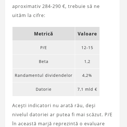
aproximativ 284-290 €, trebuie să ne
uităm la cifre:
Metrică
Valoare
P/E
12-15
Beta
1,2
Randamentul dividendelor
4,2%
Datorie
7,1 mld €
Acești indicatori nu arată rău, deși
nivelul datoriei ar putea fi mai scăzut. P/E
în această marjă reprezintă o evaluare