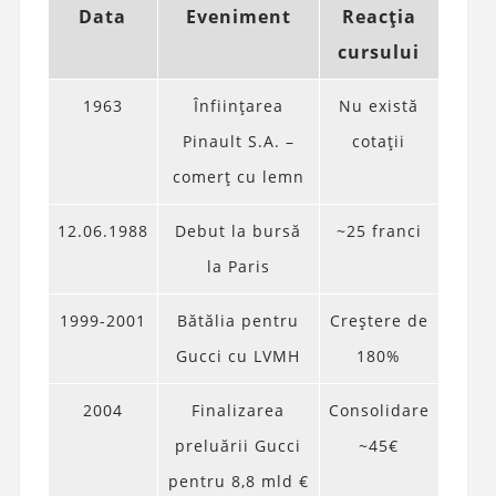
Data
Eveniment
Reacția
cursului
1963
Înființarea
Nu există
Pinault S.A. –
cotații
comerț cu lemn
12.06.1988
Debut la bursă
~25 franci
la Paris
1999-2001
Bătălia pentru
Creștere de
Gucci cu LVMH
180%
2004
Finalizarea
Consolidare
preluării Gucci
~45€
pentru 8,8 mld €