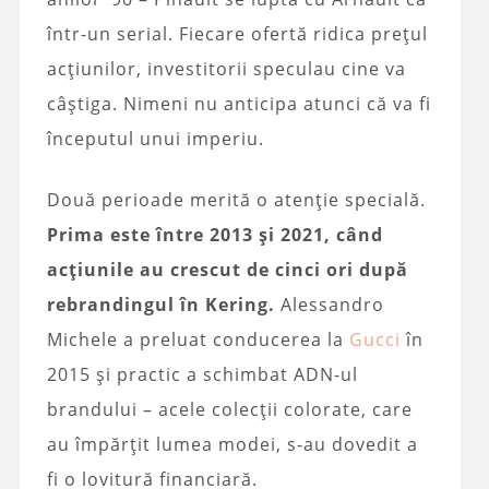
într-un serial. Fiecare ofertă ridica prețul
acțiunilor, investitorii speculau cine va
câștiga. Nimeni nu anticipa atunci că va fi
începutul unui imperiu.
Două perioade merită o atenție specială.
Prima este între 2013 și 2021, când
acțiunile au crescut de cinci ori după
rebrandingul în Kering.
Alessandro
Michele a preluat conducerea la
Gucci
în
2015 și practic a schimbat ADN-ul
brandului – acele colecții colorate, care
au împărțit lumea modei, s-au dovedit a
fi o lovitură financiară.