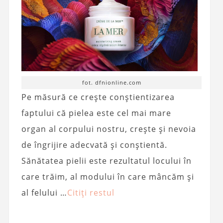
fot. dfnionline.com
Pe măsură ce crește conștientizarea
faptului că pielea este cel mai mare
organ al corpului nostru, crește și nevoia
de îngrijire adecvată și conștientă.
Sănătatea pielii este rezultatul locului în
care trăim, al modului în care mâncăm și
al felului …
Citiți restul