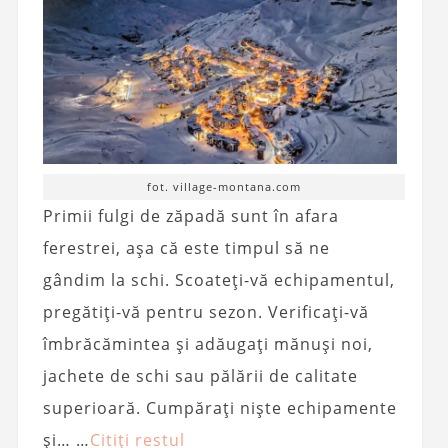
fot. village-montana.com
Primii fulgi de zăpadă sunt în afara
ferestrei, așa că este timpul să ne
gândim la schi. Scoateți-vă echipamentul,
pregătiți-vă pentru sezon. Verificați-vă
îmbrăcămintea și adăugați mănuși noi,
jachete de schi sau pălării de calitate
superioară. Cumpărați niște echipamente
și… …
Citiți restul