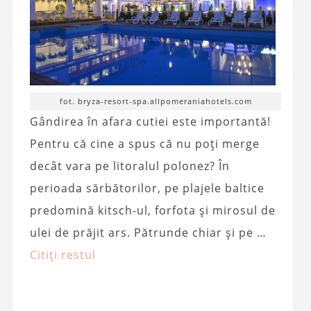
fot. bryza-resort-spa.allpomeraniahotels.com
Gândirea în afara cutiei este importantă!
Pentru că cine a spus că nu poți merge
decât vara pe litoralul polonez? În
perioada sărbătorilor, pe plajele baltice
predomină kitsch-ul, forfota și mirosul de
ulei de prăjit ars. Pătrunde chiar și pe …
Citiți restul