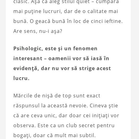
clasic. Așa că aleg stilul quiet – cumpără
mai puține lucruri, dar de o calitate mai
bună. O geacă bună în loc de cinci ieftine.
Are sens, nu-i așa?
Psihologic, este și un fenomen
interesant – oamenii vor să iasă în
evidență, dar nu vor să strige acest
lucru.
Mărcile de nișă de top sunt exact
răspunsul la această nevoie. Cineva știe
că are ceva unic, dar doar cei inițiați vor
observa. Este ca un club secret pentru
bogați, doar că mult mai subtil.