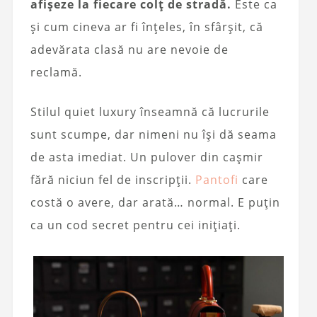
afișeze la fiecare colț de stradă.
Este ca
și cum cineva ar fi înțeles, în sfârșit, că
adevărata clasă nu are nevoie de
reclamă.
Stilul quiet luxury înseamnă că lucrurile
sunt scumpe, dar nimeni nu își dă seama
de asta imediat. Un pulover din cașmir
fără niciun fel de inscripții.
Pantofi
care
costă o avere, dar arată… normal. E puțin
ca un cod secret pentru cei inițiați.