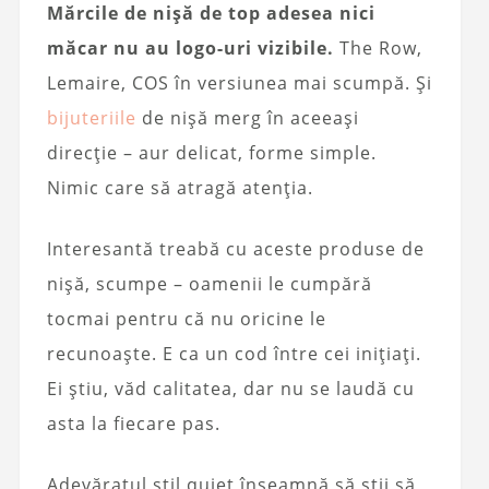
Mărcile de nișă de top adesea nici
măcar nu au logo-uri vizibile.
The Row,
Lemaire, COS în versiunea mai scumpă. Și
bijuteriile
de nișă merg în aceeași
direcție – aur delicat, forme simple.
Nimic care să atragă atenția.
Interesantă treabă cu aceste produse de
nișă, scumpe – oamenii le cumpără
tocmai pentru că nu oricine le
recunoaște. E ca un cod între cei inițiați.
Ei știu, văd calitatea, dar nu se laudă cu
asta la fiecare pas.
Adevăratul stil quiet înseamnă să știi să