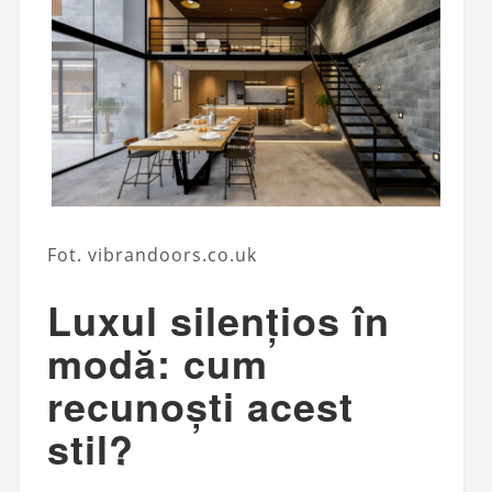
Fot. vibrandoors.co.uk
Luxul silențios în
modă: cum
recunoști acest
stil?