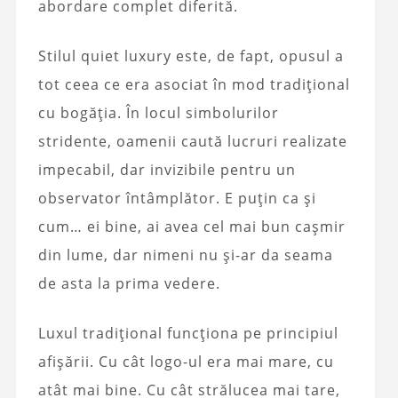
abordare complet diferită.
Stilul quiet luxury este, de fapt, opusul a
tot ceea ce era asociat în mod tradițional
cu bogăția. În locul simbolurilor
stridente, oamenii caută lucruri realizate
impecabil, dar invizibile pentru un
observator întâmplător. E puțin ca și
cum… ei bine, ai avea cel mai bun cașmir
din lume, dar nimeni nu și-ar da seama
de asta la prima vedere.
Luxul tradițional funcționa pe principiul
afișării. Cu cât logo-ul era mai mare, cu
atât mai bine. Cu cât strălucea mai tare,