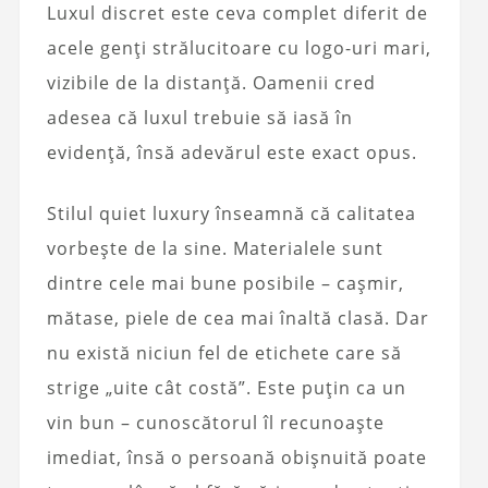
Luxul discret este ceva complet diferit de
acele genți strălucitoare cu logo-uri mari,
vizibile de la distanță. Oamenii cred
adesea că luxul trebuie să iasă în
evidență, însă adevărul este exact opus.
Stilul quiet luxury înseamnă că calitatea
vorbește de la sine. Materialele sunt
dintre cele mai bune posibile – cașmir,
mătase, piele de cea mai înaltă clasă. Dar
nu există niciun fel de etichete care să
strige „uite cât costă”. Este puțin ca un
vin bun – cunoscătorul îl recunoaște
imediat, însă o persoană obișnuită poate