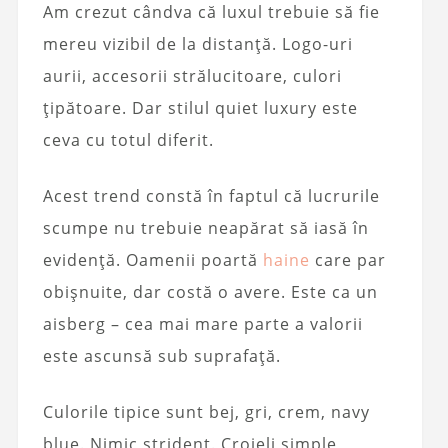
Am crezut cândva că luxul trebuie să fie
mereu vizibil de la distanță. Logo-uri
aurii, accesorii strălucitoare, culori
țipătoare. Dar stilul quiet luxury este
ceva cu totul diferit.
Acest trend constă în faptul că lucrurile
scumpe nu trebuie neapărat să iasă în
evidență. Oamenii poartă
haine
care par
obișnuite, dar costă o avere. Este ca un
aisberg – cea mai mare parte a valorii
este ascunsă sub suprafață.
Culorile tipice sunt bej, gri, crem, navy
blue. Nimic strident. Croieli simple,