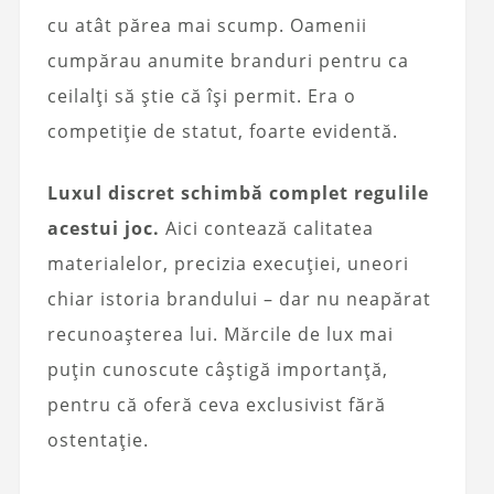
cu atât părea mai scump. Oamenii
cumpărau anumite branduri pentru ca
ceilalți să știe că își permit. Era o
competiție de statut, foarte evidentă.
Luxul discret schimbă complet regulile
acestui joc.
Aici contează calitatea
materialelor, precizia execuției, uneori
chiar istoria brandului – dar nu neapărat
recunoașterea lui. Mărcile de lux mai
puțin cunoscute câștigă importanță,
pentru că oferă ceva exclusivist fără
ostentație.