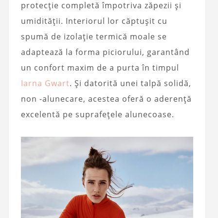
protecție completă împotriva zăpezii și
umidității. Interiorul lor căptușit cu
spumă de izolație termică moale se
adaptează la forma piciorului, garantând
un confort maxim de a purta în timpul
Iarna Gwart
. Și datorită unei talpă solidă,
non -alunecare, acestea oferă o aderență
excelentă pe suprafețele alunecoase.