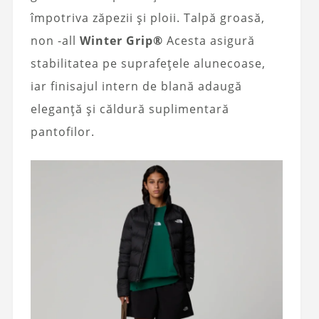
împotriva zăpezii și ploii. Talpă groasă,
non -all
Winter Grip®
Acesta asigură
stabilitatea pe suprafețele alunecoase,
iar finisajul intern de blană adaugă
eleganță și căldură suplimentară
pantofilor.