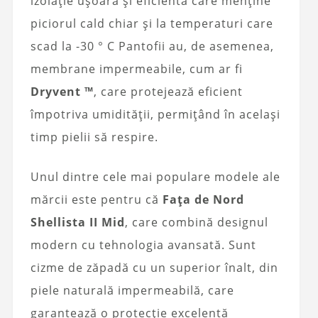
izolație ușoară și eficientă care menține
piciorul cald chiar și la temperaturi care
scad la -30 ° C Pantofii au, de asemenea,
membrane impermeabile, cum ar fi
Dryvent ™
, care protejează eficient
împotriva umidității, permițând în același
timp pielii să respire.
Unul dintre cele mai populare modele ale
mărcii este pentru că
Fața de Nord
Shellista II Mid
, care combină designul
modern cu tehnologia avansată. Sunt
cizme de zăpadă cu un superior înalt, din
piele naturală impermeabilă, care
garantează o protecție excelentă