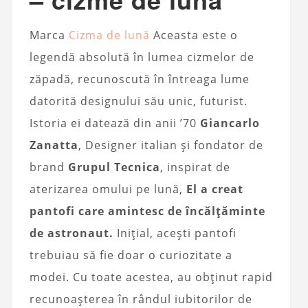
Marca
Cizma de lună
Aceasta este o
legendă absolută în lumea cizmelor de
zăpadă, recunoscută în întreaga lume
datorită designului său unic, futurist.
Istoria ei datează din anii ’70
Giancarlo
Zanatta
, Designer italian și fondator de
brand
Grupul Tecnica
, inspirat de
aterizarea omului pe lună,
El a creat
pantofi care amintesc de încălțăminte
de astronaut.
Inițial, acești pantofi
trebuiau să fie doar o curiozitate a
modei. Cu toate acestea, au obținut rapid
recunoașterea în rândul iubitorilor de