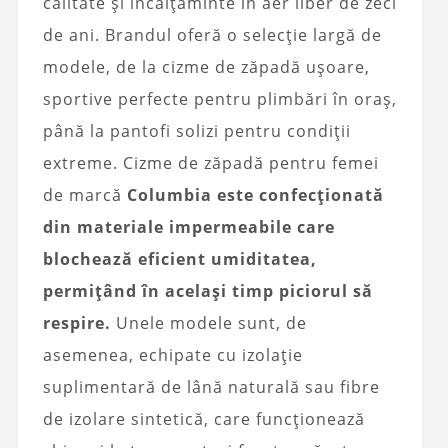
calitate și încălțăminte în aer liber de zeci
de ani. Brandul oferă o selecție largă de
modele, de la cizme de zăpadă ușoare,
sportive perfecte pentru plimbări în oraș,
până la pantofi solizi pentru condiții
extreme. Cizme de zăpadă pentru femei
de marcă
Columbia este confecționată
din materiale impermeabile care
blochează eficient umiditatea,
permițând în același timp piciorul să
respire.
Unele modele sunt, de
asemenea, echipate cu izolație
suplimentară de lână naturală sau fibre
de izolare sintetică, care funcționează