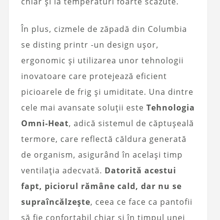
chiar și la temperaturi foarte scăzute.
În plus, cizmele de zăpadă din Columbia
se disting printr -un design ușor,
ergonomic și utilizarea unor tehnologii
inovatoare care protejează eficient
picioarele de frig și umiditate. Una dintre
cele mai avansate soluții este
Tehnologia
Omni-Heat
, adică sistemul de căptușeală
termore, care reflectă căldura generată
de organism, asigurând în același timp
ventilația adecvată.
Datorită acestui
fapt, piciorul rămâne cald, dar nu se
supraîncălzește
, ceea ce face ca pantofii
să fie confortabil chiar și în timpul unei