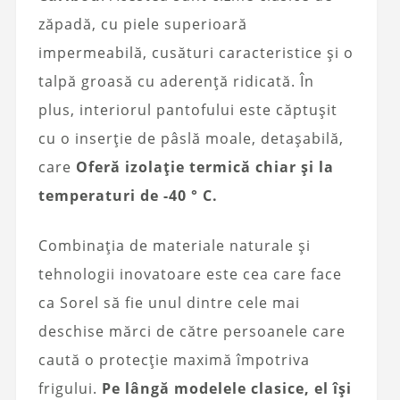
zăpadă, cu piele superioară
impermeabilă, cusături caracteristice și o
talpă groasă cu aderență ridicată. În
plus, interiorul pantofului este căptușit
cu o inserție de pâslă moale, detașabilă,
care
Oferă izolație termică chiar și la
temperaturi de -40 ° C.
Combinația de materiale naturale și
tehnologii inovatoare este cea care face
ca Sorel să fie unul dintre cele mai
deschise mărci de către persoanele care
caută o protecție maximă împotriva
frigului.
Pe lângă modelele clasice, el își