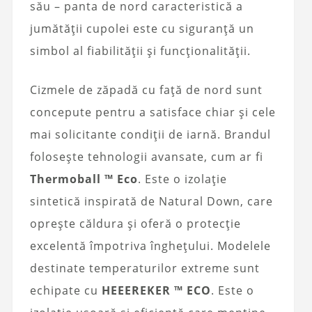
său – panta de nord caracteristică a
jumătății cupolei este cu siguranță un
simbol al fiabilității și funcționalității.
Cizmele de zăpadă cu față de nord sunt
concepute pentru a satisface chiar și cele
mai solicitante condiții de iarnă. Brandul
folosește tehnologii avansate, cum ar fi
Thermoball ™ Eco
. Este o izolație
sintetică inspirată de Natural Down, care
oprește căldura și oferă o protecție
excelentă împotriva înghețului. Modelele
destinate temperaturilor extreme sunt
echipate cu
HEEEREKER ™ ECO
. Este o