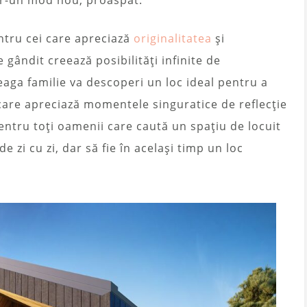
tru cei care apreciază
originalitatea
și
 gândit creează posibilități infinite de
eaga familie va descoperi un loc ideal pentru a
are apreciază momentele singuratice de reflecție
 pentru toți oamenii care caută un spațiu de locuit
de zi cu zi, dar să fie în același timp un loc