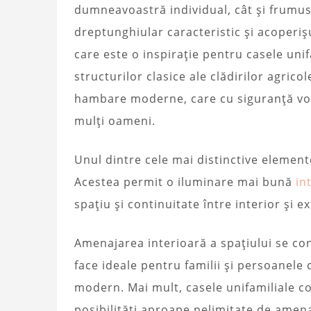
dumneavoastră individual, cât și frumus
dreptunghiular caracteristic și acoper
care este o inspirație pentru casele un
structurilor clasice ale clădirilor agric
hambare moderne, care cu siguranță vor 
mulți oameni.
Unul dintre cele mai distinctive eleme
Acestea permit o iluminare mai bună
in
spațiu și continuitate între interior și ex
Amenajarea interioară a spațiului se con
face ideale pentru familii și persoanele 
modern. Mai mult, casele unifamiliale c
posibilități aproape nelimitate de amen