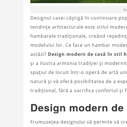
S
Designul casei câștigă în continuare pop
tendințe arhitecturale este stilul moder
hambarele tradiționale, creând reședinț
modelului lor. Ce face un hambar modern 
astăzi?
Design modern de casă în stil
și a ilustra armonia tradiției și modern
spațiul de locuit într-o operă de artă un
natură și vă oferă posibilitatea de a e
tradițional, fără a sacrifica confortul ș
Design modern de 
Frumusețea designului vă permite să crea