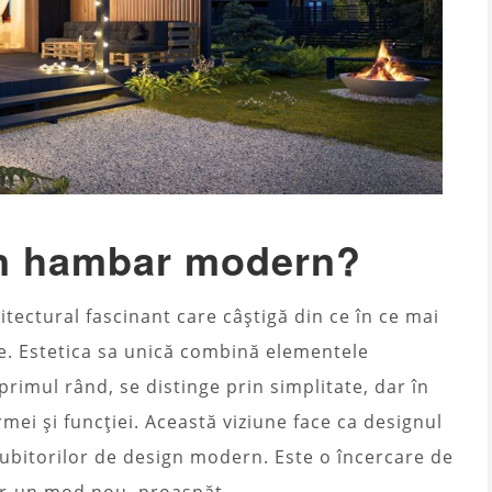
un hambar modern?
ctural fascinant care câștigă din ce în ce mai
e. Estetica sa unică combină elementele
primul rând, se distinge prin simplitate, dar în
mei și funcției. Această viziune face ca designul
ubitorilor de design modern. Este o încercare de
tr-un mod nou, proaspăt.