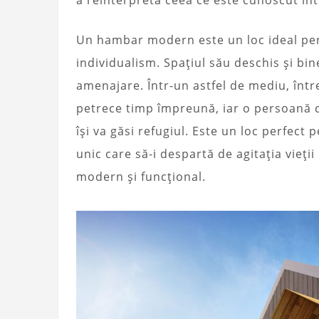
Un hambar modern este un loc ideal pen
individualism. Spațiul său deschis și bine
amenajare. Într-un astfel de mediu, într
petrece timp împreună, iar o persoană c
își va găsi refugiul. Este un loc perfect
unic care să-i despartă de agitația vieții 
modern și funcțional.