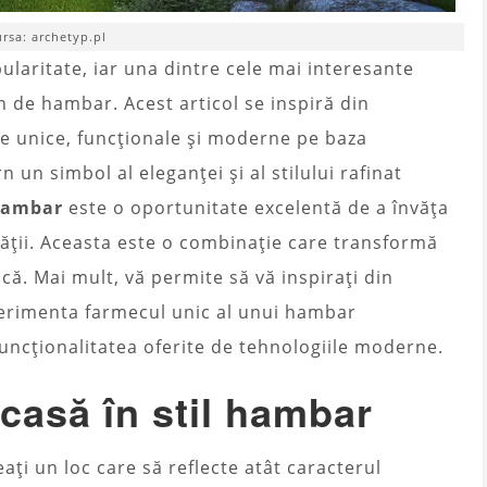
ursa: archetyp.pl
ularitate, iar una dintre cele mai interesante
n de hambar. Acest articol se inspiră din
e unice, funcționale și moderne pe baza
un simbol al eleganței și al stilului rafinat
 hambar
este o oportunitate excelentă de a învăța
ității. Aceasta este o combinație care transformă
ică. Mai mult, vă permite să vă inspirați din
xperimenta farmecul unic al unui hambar
i funcționalitatea oferite de tehnologiile moderne.
casă în stil hambar
ți un loc care să reflecte atât caracterul