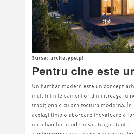
Sursa: archetype.pl
Pentru cine este 
Un hambar modern este un concept arhite
mult inimile oamenilor din întreaga lum
tradiționale cu arhitectura modernă. În 
același timp o abordare inovatoare a for
unui hambar modern să atragă atenția i
a reinterpreta ceea ce este cunoscut în