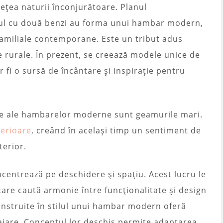
ețea naturii înconjurătoare. Planul
ișul cu două benzi au forma unui hambar modern,
ifamiliale contemporane. Este un tribut adus
ole rurale. În prezent, se creează modele unice de
fi o sursă de încântare și inspirație pentru
nte ale hambarelor moderne sunt geamurile mari.
terioare
, creând în același timp un sentiment de
terior.
centrează pe deschidere și spațiu. Acest lucru le
care caută armonie între funcționalitate și design
onstruite în stilul unui hambar modern oferă
ajare. Conceptul lor deschis permite adaptarea