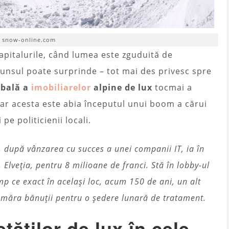
. snow-online.com
capitalurile, când lumea este zguduită de
spunsul poate surprinde – tot mai des privesc spre
obală a
imobiliarelor
alpine de lux
tocmai a
iar acesta este abia începutul unui boom a cărui
pe politicienii locali.
 după vânzarea cu succes a unei companii IT, ia în
, Elveția, pentru 8 milioane de franci. Stă în lobby-ul
imp ce exact în același loc, acum 150 de ani, un alt
număra bănuții pentru o ședere lunară de tratament.
tăților de lux în cele