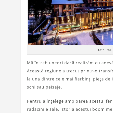
foto: the
Mă întreb uneori dacă realizăm cu adevăr
Această regiune a trecut printr-o transfo
la una dintre cele mai fierbinți piețe de 
schi sau peisaje.
Pentru a înțelege amploarea acestui fe
rădăcinile sale. Istoria acestui boom m