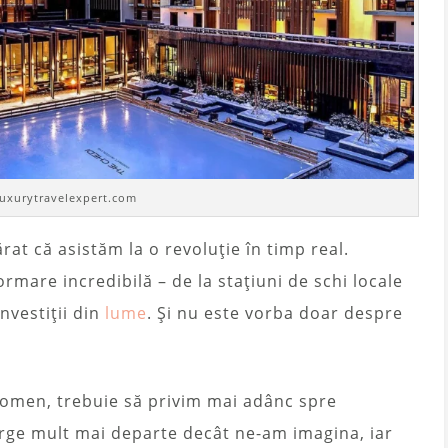
luxurytravelexpert.com
at că asistăm la o revoluție în timp real.
rmare incredibilă – de la stațiuni de schi locale
investiții din
lume
. Și nu este vorba doar despre
nomen, trebuie să privim mai adânc spre
erge mult mai departe decât ne-am imagina, iar