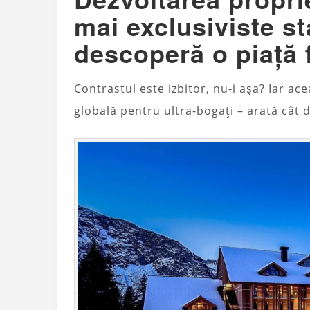
mai exclusiviste st
descoperă o piață 
Contrastul este izbitor, nu-i așa? Iar ac
globală pentru ultra-bogați – arată cât d