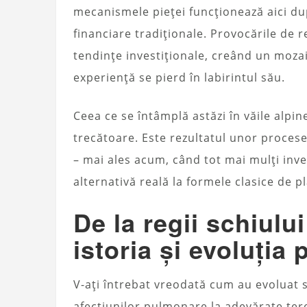
mecanismele pieței funcționează aici dup
financiare tradiționale. Provocările de
tendințe investiționale, creând un mozai
experiență se pierd în labirintul său.
Ceea ce se întâmplă astăzi în văile alpi
trecătoare. Este rezultatul unor proces
– mai ales acum, când tot mai mulți inve
alternativă reală la formele clasice de pl
De la regii schiului 
istoria și evoluția p
V-ați întrebat vreodată cum au evoluat s
afecțiunilor pulmonare la adevărate ter