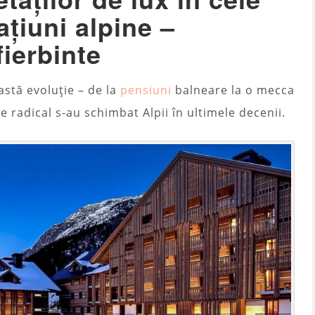
ațiuni alpine –
fierbinte
eastă evoluție – de la
pensiuni
balneare la o mecca
e radical s-au schimbat Alpii în ultimele decenii.