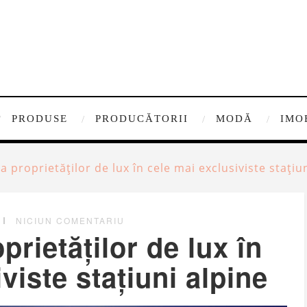
PRODUSE
PRODUCĂTORII
MODĂ
IMO
 proprietăților de lux în cele mai exclusiviste stațiu
NICIUN COMENTARIU
prietăților de lux în
viste stațiuni alpine