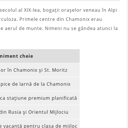
secolul al XIX-lea, bogații orașelor veneau în Alpi
erculoza. Primele centre din Chamonix erau
re aerul de munte. Nimeni nu se gândea atunci la
niment cheie
lor în Chamonix și St. Moritz
mpice de Iarnă de la Chamonix
ca stațiune premium planificată
din Rusia și Orientul Mijlociu
 vacanță pentru clasa de mijloc