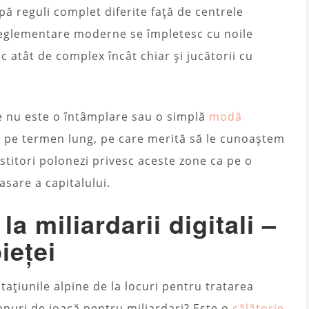
ă reguli complet diferite față de centrele
 reglementare moderne se împletesc cu noile
c atât de complex încât chiar și jucătorii cu
ne nu este o întâmplare sau o simplă
modă
e pe termen lung, pe care merită să le cunoaștem
stitori polonezi privesc aceste zone ca pe o
asare a capitalului.
la miliardarii digitali –
ieței
tațiunile alpine de la locuri pentru tratarea
enuri de joacă pentru miliardari? Este o
călătorie