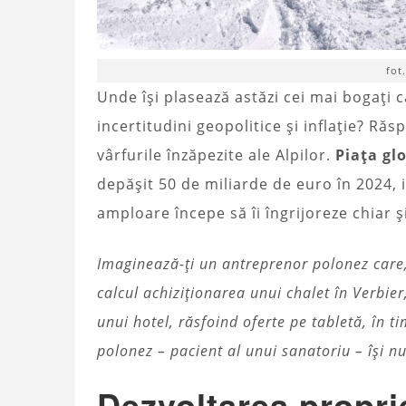
fot
Unde își plasează astăzi cei mai bogați 
incertitudini geopolitice și inflație? Ră
vârfurile înzăpezite ale Alpilor.
Piața gl
depășit 50 de miliarde de euro în 2024, 
amploare începe să îi îngrijoreze chiar și 
Imaginează-ți un antreprenor polonez care,
calcul achiziționarea unui chalet în Verbier
unui hotel, răsfoind oferte pe tabletă, în t
polonez – pacient al unui sanatoriu – își 
Dezvoltarea proprie