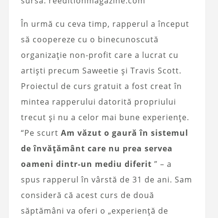
sursa: reeditionmagazine.com
În urmă cu ceva timp, rapperul a început
să coopereze cu o binecunoscută
organizație non-profit care a lucrat cu
artiști precum Saweetie și Travis Scott.
Proiectul de curs gratuit a fost creat în
mintea rapperului datorită propriului
trecut și nu a celor mai bune experiențe.
“Pe scurt
Am văzut o gaură în sistemul
de învățământ care nu prea servea
oameni dintr-un mediu diferit
” – a
spus rapperul în vârstă de 31 de ani. Sam
consideră că acest curs de două
săptămâni va oferi o „experiență de