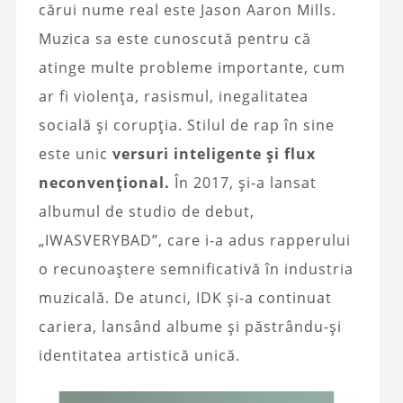
cărui nume real este Jason Aaron Mills.
Muzica sa este cunoscută pentru că
atinge multe probleme importante, cum
ar fi violența, rasismul, inegalitatea
socială și corupția. Stilul de rap în sine
este unic
versuri inteligente și flux
neconvențional.
În 2017, și-a lansat
albumul de studio de debut,
„IWASVERYBAD”, care i-a adus rapperului
o recunoaștere semnificativă în industria
muzicală. De atunci, IDK și-a continuat
cariera, lansând albume și păstrându-și
identitatea artistică unică.