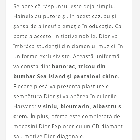
Se pare că răspunsul este deja simplu.
Hainele au putere și, în acest caz, au și
șansa de a insufla emoție în educație. Ca
parte a acestei inițiative nobile, Dior va
îmbrăca studenții din domeniul muzicii în
uniforme exclusiviste. Această uniformă
va consta din:
hanorac, tricou din
bumbac Sea Island și pantaloni chino.
Fiecare piesă va prezenta plasturele
semnătura Dior și va apărea în culorile
Harvard:
visiniu, bleumarin, albastru si
crem.
În plus, oferta este completată de
mocasini Dior Explorer cu un CD diamant
sau motive Dior diagonale.