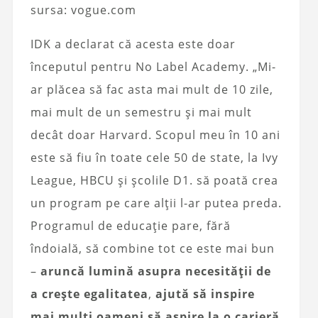
sursa: vogue.com
IDK a declarat că acesta este doar
începutul pentru No Label Academy. „Mi-
ar plăcea să fac asta mai mult de 10 zile,
mai mult de un semestru și mai mult
decât doar Harvard. Scopul meu în 10 ani
este să fiu în toate cele 50 de state, la Ivy
League, HBCU și școlile D1. să poată crea
un program pe care alții l-ar putea preda.
Programul de educație pare, fără
îndoială, să combine tot ce este mai bun
–
aruncă lumină asupra necesității de
a crește egalitatea
,
ajută să inspire
mai mulți oameni să aspire la o carieră