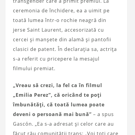
transgender care a primit premiul. La
ceremonia de închidere, ea a uimit pe
toată lumea într-o rochie neagră din
jerse Saint Laurent, accesorizată cu
cercei și manșete din alamă și pantofii
clasici de patent. În declarația sa, actrița
s-a referit cu pricepere la mesajul
filmului premiat.
„Vreau să crezi, la fel ca în filmul
„Emilia Perez”, că oricând te poți
îmbunătăți, că toată lumea poate
deveni o persoană mai bună”
– a spus
Gascón. „Ea s-a adresat și celor care au
făcut rău comunității trans: „Voi toți care