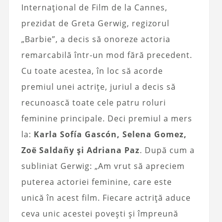
Internațional de Film de la Cannes,
prezidat de Greta Gerwig, regizorul
„Barbie”, a decis să onoreze actoria
remarcabilă într-un mod fără precedent.
Cu toate acestea, în loc să acorde
premiul unei actrițe, juriul a decis să
recunoască toate cele patru roluri
feminine principale. Deci premiul a mers
la:
Karla Sofía Gascón, Selena Gomez,
Zoë Saldañy și Adriana Paz
. După cum a
subliniat Gerwig: „Am vrut să apreciem
puterea actoriei feminine, care este
unică în acest film. Fiecare actriță aduce
ceva unic acestei povești și împreună