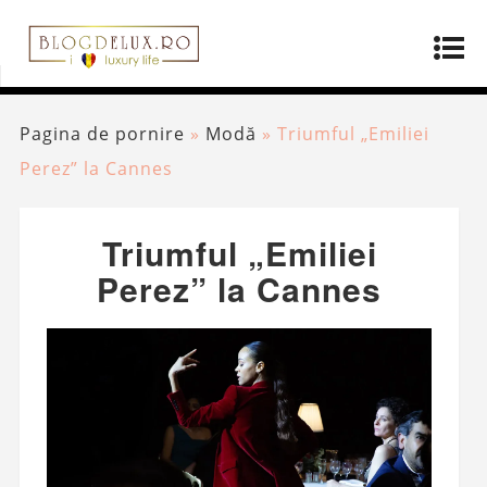
Pagina de pornire
»
Modă
»
Triumful „Emiliei
Perez” la Cannes
Triumful „Emiliei
Perez” la Cannes