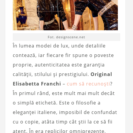
Fot. designscene.net
În lumea modei de lux, unde detaliile
contează, iar fiecare fir spune o poveste
proprie, autenticitatea este garanția
calității, stilului și prestigiului.
Original
Elisabetta Franchi
–
cum să recunoști
?
În primul rând, este mult mai mult decât
o simplă etichetă. Este o filosofie a
eleganței italiene, imposibil de confundat
cu o copie, atâta timp cât știi la ce să fii
atent. În era replicilor omniprezente,