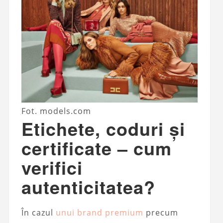
Fot. models.com
Etichete, coduri și
certificate – cum
verifici
autenticitatea?
În cazul
unui brand premium
precum