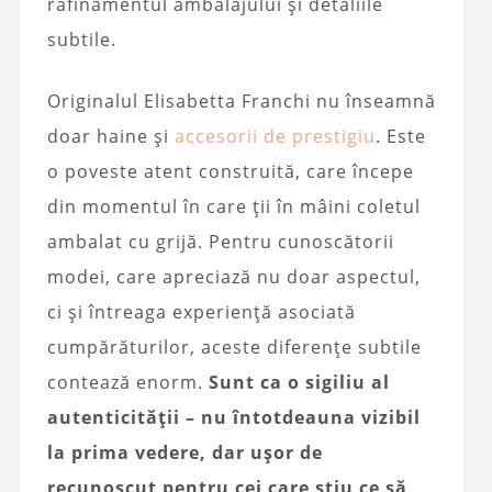
rafinamentul ambalajului și detaliile
subtile.
Originalul Elisabetta Franchi nu înseamnă
doar haine și
accesorii de prestigiu
. Este
o poveste atent construită, care începe
din momentul în care ții în mâini coletul
ambalat cu grijă. Pentru cunoscătorii
modei, care apreciază nu doar aspectul,
ci și întreaga experiență asociată
cumpărăturilor, aceste diferențe subtile
contează enorm.
Sunt ca o sigiliu al
autenticității – nu întotdeauna vizibil
la prima vedere, dar ușor de
recunoscut pentru cei care știu ce să