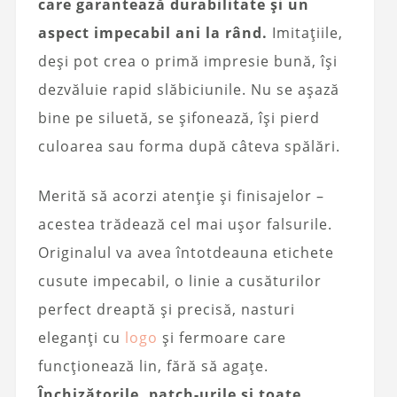
care garantează durabilitate și un
aspect impecabil ani la rând.
Imitațiile,
deși pot crea o primă impresie bună, își
dezvăluie rapid slăbiciunile. Nu se așază
bine pe siluetă, se șifonează, își pierd
culoarea sau forma după câteva spălări.
Merită să acorzi atenție și finisajelor –
acestea trădează cel mai ușor falsurile.
Originalul va avea întotdeauna etichete
cusute impecabil, o linie a cusăturilor
perfect dreaptă și precisă, nasturi
eleganți cu
logo
și fermoare care
funcționează lin, fără să agațe.
Închizătorile, patch-urile și toate