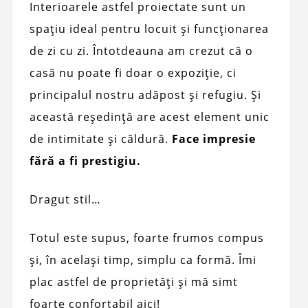
Interioarele astfel proiectate sunt un
spațiu ideal pentru locuit și funcționarea
de zi cu zi. Întotdeauna am crezut că o
casă nu poate fi doar o expoziție, ci
principalul nostru adăpost și refugiu. Și
această reședință are acest element unic
de intimitate și căldură.
Face impresie
fără a fi prestigiu.
Dragut stil…
Totul este supus, foarte frumos compus
și, în același timp, simplu ca formă. Îmi
plac astfel de proprietăți și mă simt
foarte confortabil aici!