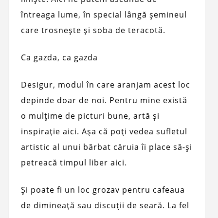
întreaga lume, în special lângă șemineul
care trosnește și soba de teracotă.
Ca gazda, ca gazda
Desigur, modul în care aranjam acest loc
depinde doar de noi. Pentru mine există
o mulțime de picturi bune, artă și
inspirație aici. Așa că poți vedea sufletul
artistic al unui bărbat căruia îi place să-și
petreacă timpul liber aici.
Și poate fi un loc grozav pentru cafeaua
de dimineață sau discuții de seară. La fel