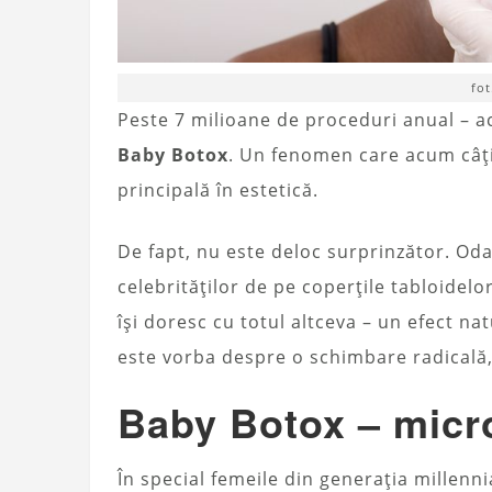
fo
Peste 7 milioane de proceduri anual – ac
Baby Botox
. Un fenomen care acum câțiv
principală în estetică.
De fapt, nu este deloc surprinzător. Oda
celebrităților de pe coperțile tabloidelor
își doresc cu totul altceva – un efect nat
este vorba despre o schimbare radicală, 
Baby Botox – micr
În special femeile din generația millenni