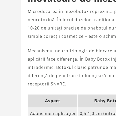
Microdozarea în mezobotox reprezintă p
neurotoxină. În locul dozelor tradiționa
10-20 de unități precise de onabotulinu
simple corecții cosmetice – este o schim
Mecanismul neurofiziologic de blocare a
aplicării face diferența. În Baby Botox in
intradermic. Botoxul clasic pătrunde ma
diferență de penetrare influențează mod
receptorii SNARE.
Aspect
Baby Bot
Adâncimea aplicației
0,5-1,0 cm (intr