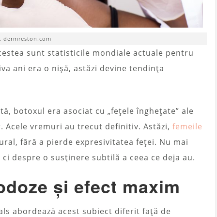
t. dermreston.com
estea sunt statisticile mondiale actuale pentru
a ani era o nișă, astăzi devine tendința
tă, botoxul era asociat cu „fețele înghețate” ale
. Acele vremuri au trecut definitiv. Astăzi,
femeile
ural, fără a pierde expresivitatea feței. Nu mai
ci despre o susținere subtilă a ceea ce deja au.
odoze și efect maxim
als abordează acest subiect diferit față de