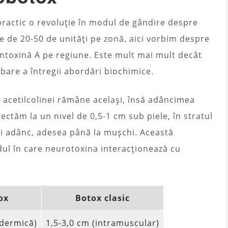
ractic o revoluție în modul de gândire despre
le de 20-50 de unități pe zonă, aici vorbim despre
mtoxină A pe regiune. Este mult mai mult decât
bare a întregii abordări biochimice.
 acetilcolinei rămâne același, însă adâncimea
jectăm la un nivel de 0,5-1 cm sub piele, în stratul
i adânc, adesea până la mușchi. Această
ul în care neurotoxina interacționează cu
ox
Botox clasic
adermică)
1,5-3,0 cm (intramuscular)