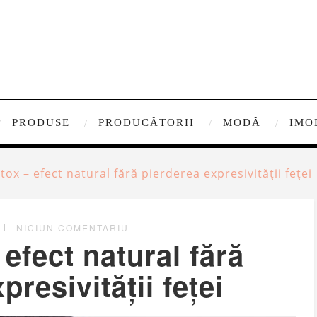
PRODUSE
PRODUCĂTORII
MODĂ
IMO
ox – efect natural fără pierderea expresivității feței
NICIUN COMENTARIU
efect natural fără
presivității feței