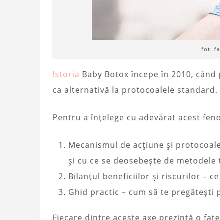
fot. f
Istoria
Baby Botox începe în 2010, când 
ca alternativă la protocoalele standard.
Pentru a înțelege cu adevărat acest feno
Mecanismul de acțiune și protocoal
și cu ce se deosebește de metodele 
Bilanțul beneficiilor și riscurilor – ce
Ghid practic – cum să te pregătești 
Fiecare dintre aceste axe prezintă o fațe