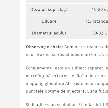
Doza pe suprafață
10-20 u.
Diluare
1:3 (stand
Diametrul acului
30-32 G
Observație cheie:
Administrarea intrader
neurotoxina se răspândește orizontal, nu
Echipamentul este un subiect separat. 
microînțepături precise fără a deteriora
mapping ghidat de AI – sistemele comput
punctele optime de injectare. Sună futuris
Și diluțiile s-au schimbat. Standardul 1: