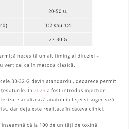
20-50 u.
ard)
1:2 sau 1:4
27-30 G
mică necesită un alt timing al difuziei –
 vertical ca în metoda clasică.
Acele 30-32 G devin standardul, deoarece permit
 țesuturile. În
2025
a fost introdus injection
erizate analizează anatomia feței și sugerează
t, dar deja este realitate în câteva clinici.
3 înseamnă că la 100 de unități de toxină