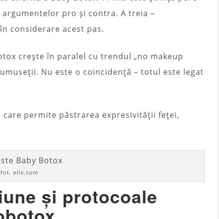
a argumentelor pro și contra. A treia –
în considerare acest pas.
otox crește în paralel cu trendul „no makeup
museții. Nu este o coincidență – totul este legat
are permite păstrarea expresivității feței,
fot. elle.com
une și protocoale
obotox