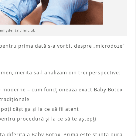
amilydentalclinic.uk
pentru prima dată s-a vorbit despre „microdoze”
men, merită să-l analizăm din trei perspective:
e moderne – cum funcționează exact Baby Botox
tradiționale
 poți câștiga și la ce să fii atent
pentru procedură și la ce să te aștepți
tă diferită a Baby Botox. Prima este știința pură