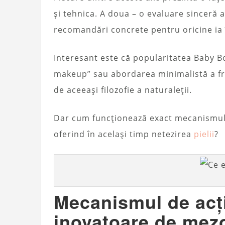
și tehnica. A doua – o evaluare sinceră 
recomandări concrete pentru oricine ia 
Interesant este că popularitatea Baby B
makeup” sau abordarea minimalistă a fru
de aceeași filozofie a naturaleții.
Dar cum funcționează exact mecanismul c
oferind în același timp netezirea
pielii
?
Mecanismul de acți
inovatoare de mez