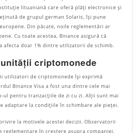
tituție lituaniană care oferă plăți electronice și
ținută de grupul german Solaris, își pune
ri europene. Din păcate, noile reglementări ar
opene. Cu toate acestea, Binance asigură că
va afecta doar 1% dintre utilizatorii de schimb.
munității criptomonede
nii utilizatori de criptomonede își exprimă
ardul Binance Visa a fost una dintre cele mai
-ul pentru tranzacțiile de zi cu zi. Alții sunt mai
de adaptare la condițiile în schimbare ale pieței.
privire la motivele acestei decizii. Observatorii
de reglementare în creștere asupra companiei.