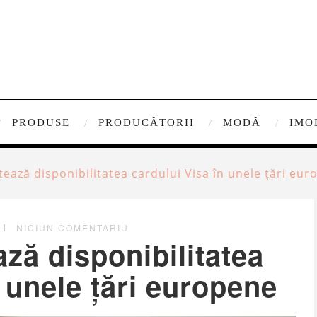
PRODUSE
PRODUCĂTORII
MODĂ
IMO
tează disponibilitatea cardului Visa în unele țări eu
NICIUN COMENTARIU
ză disponibilitatea
 unele țări europene