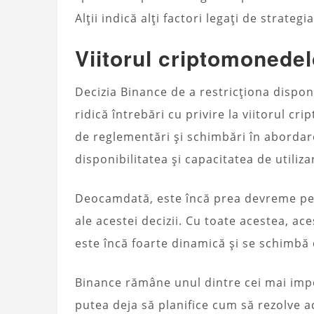
Alții indică alți factori legați de strategi
Viitorul criptomonedel
Decizia Binance de a restricționa dispon
ridică întrebări cu privire la viitorul 
de reglementări și schimbări în aborda
disponibilitatea și capacitatea de utili
Deocamdată, este încă prea devreme pen
ale acestei decizii. Cu toate acestea, a
este încă foarte dinamică și se schimbă
Binance rămâne unul dintre cei mai impo
putea deja să planifice cum să rezolve a