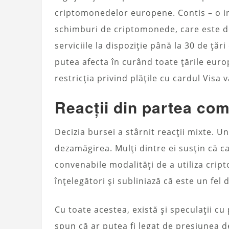
criptomonedelor europene. Contis – o ins
schimburi de criptomonede, care este de
serviciile la dispoziție până la 30 de ță
putea afecta în curând toate țările eur
restricția privind plățile cu cardul Visa 
Reacții din partea co
Decizia bursei a stârnit reacții mixte. U
dezamăgirea. Mulți dintre ei susțin că c
convenabile modalități de a utiliza cripto
înțelegători și subliniază că este un fel 
Cu toate acestea, există și speculații cu 
spun că ar putea fi legat de presiunea 