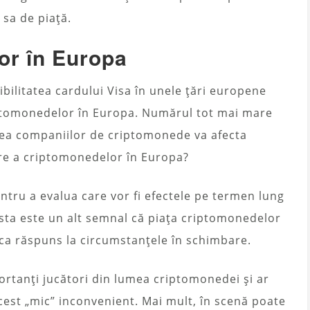
a sa de piață.
or în Europa
ibilitatea cardului Visa în unele țări europene
criptomonedelor în Europa. Numărul tot mai mare
rea companiilor de criptomonede va afecta
zare a criptomonedelor în Europa?
tru a evalua care vor fi efectele pe termen lung
cesta este un alt semnal că piața criptomonedelor
 ca răspuns la circumstanțele în schimbare.
rtanți jucători din lumea criptomonedei și ar
cest „mic” inconvenient. Mai mult, în scenă poate