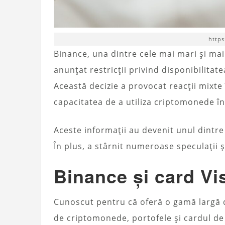
https
Binance, una dintre cele mai mari și m
anunțat restricții privind disponibilitat
Această decizie a provocat reacții mixte 
capacitatea de a utiliza criptomonede în t
Aceste informații au devenit unul dintre
În plus, a stârnit numeroase speculații ș
Binance și card Vi
Cunoscut pentru că oferă o gamă largă d
de criptomonede, portofele și cardul de 