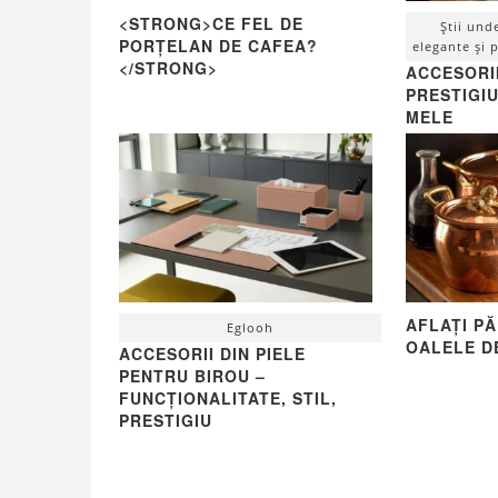
<STRONG>CE FEL DE
Știi und
PORȚELAN DE CAFEA?
elegante și 
</STRONG>
ACCESORII
PRESTIGIU
MELE
AFLAȚI P
Eglooh
OALELE D
ACCESORII DIN PIELE
PENTRU BIROU –
FUNCȚIONALITATE, STIL,
PRESTIGIU