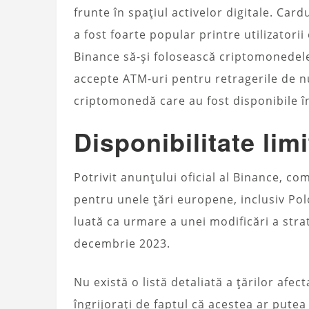
frunte în spațiul activelor digitale. Car
a fost foarte popular printre utilizator
Binance să-și folosească criptomonedele 
accepte ATM-uri pentru retragerile de n
criptomonedă care au fost disponibile în
Disponibilitate lim
Potrivit anunțului oficial al Binance, co
pentru unele țări europene, inclusiv Pol
luată ca urmare a unei modificări a strat
decembrie 2023.
Nu există o listă detaliată a țărilor afe
îngrijorați de faptul că acestea ar putea