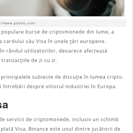
://www.pexels.com/
ai populare burse de criptomonede din lume, a
ea cardului său Visa în unele țări europene.
în rândul utilizatorilor, deoarece afectează
ranzacțiile de zi cu zi.
 principalele subiecte de discuție în lumea cripto.
i întrebări despre viitorul industriei în Europa.
sa
e servicii de criptomonede, inclusiv un schimb
plată Visa, Binance este unul dintre jucătorii de