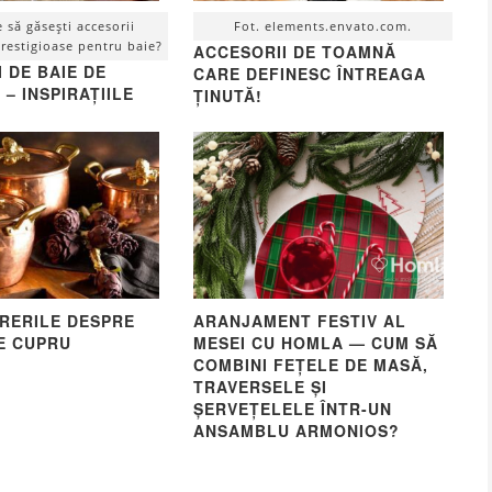
e să găsești accesorii
Fot. elements.envato.com.
prestigioase pentru baie?
ACCESORII DE TOAMNĂ
 DE BAIE DE
CARE DEFINESC ÎNTREAGA
 – INSPIRAȚIILE
ȚINUTĂ!
ĂRERILE DESPRE
ARANJAMENT FESTIV AL
E CUPRU
MESEI CU HOMLA — CUM SĂ
COMBINI FEȚELE DE MASĂ,
TRAVERSELE ȘI
ȘERVEȚELELE ÎNTR-UN
ANSAMBLU ARMONIOS?