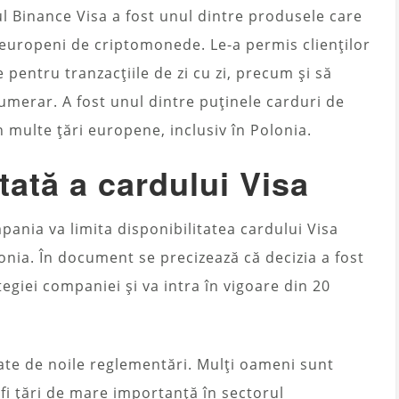
dul Binance Visa a fost unul dintre produsele care
ii europeni de criptomonede. Le-a permis clienților
pentru tranzacțiile de zi cu zi, precum și să
umerar. A fost unul dintre puținele carduri de
 multe țări europene, inclusiv în Polonia.
itată a cardului Visa
mpania va limita disponibilitatea cardului Visa
onia. În document se precizează că decizia a fost
egiei companiei și va intra în vigoare din 20
ctate de noile reglementări. Mulți oameni sunt
 fi țări de mare importanță în sectorul