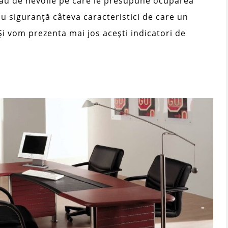
au de nevoile pe care le presupune ocuparea
 cu siguranță câteva caracteristici de care un
Și vom prezenta mai jos acești indicatori de