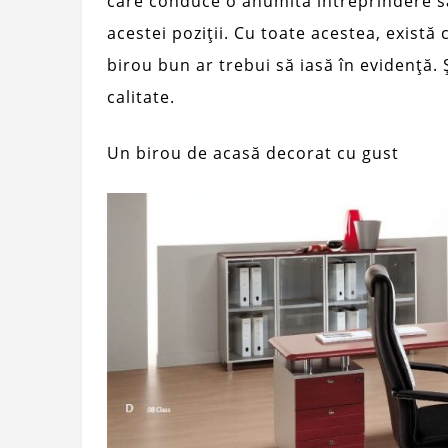
care conduce o anumită întreprindere s
acestei poziții. Cu toate acestea, există
birou bun ar trebui să iasă în evidență. 
calitate.
Un birou de acasă decorat cu gust