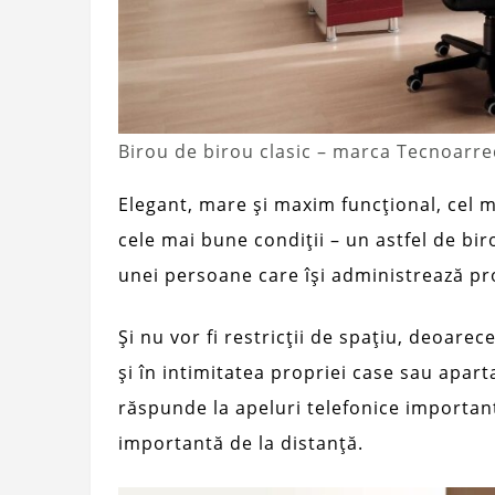
Birou de birou clasic – marca Tecnoarr
Elegant, mare și maxim funcțional, cel m
cele mai bune condiții – un astfel de bir
unei persoane care își administrează p
Și nu vor fi restricții de spațiu, deoare
și în intimitatea propriei case sau apar
răspunde la apeluri telefonice important
importantă de la distanță.