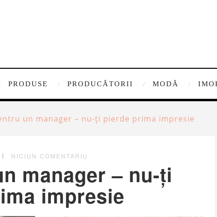
PRODUSE
PRODUCĂTORII
MODĂ
IMO
entru un manager – nu-ți pierde prima impresie
NICIUN COMENTARIU
un manager – nu-ți
rima impresie