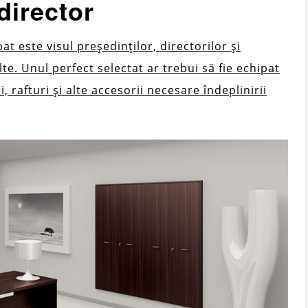
director
t este visul președinților, directorilor și
lte. Unul perfect selectat ar trebui să fie echipat
 rafturi și alte accesorii necesare îndeplinirii