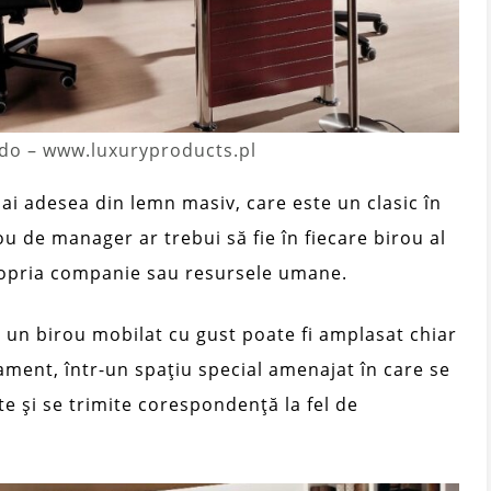
edo – www.luxuryproducts.pl
ai adesea din lemn masiv, care este un clasic în
ou de manager ar trebui să fie în fiecare birou al
ropria companie sau resursele umane.
ce un birou mobilat cu gust poate fi amplasat chiar
tament, într-un spațiu special amenajat în care se
e și se trimite corespondență la fel de