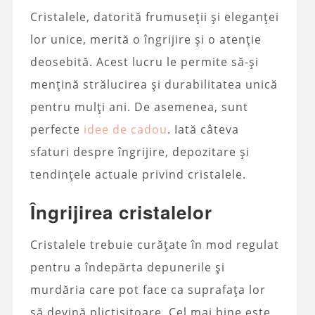
Cristalele, datorită frumuseții și eleganței
lor unice, merită o îngrijire și o atenție
deosebită. Acest lucru le permite să-și
mențină strălucirea și durabilitatea unică
pentru mulți ani. De asemenea, sunt
perfecte
idee de cadou
. Iată câteva
sfaturi despre îngrijire, depozitare și
tendințele actuale privind cristalele.
Îngrijirea cristalelor
Cristalele trebuie curățate în mod regulat
pentru a îndepărta depunerile și
murdăria care pot face ca suprafața lor
să devină plictisitoare. Cel mai bine este