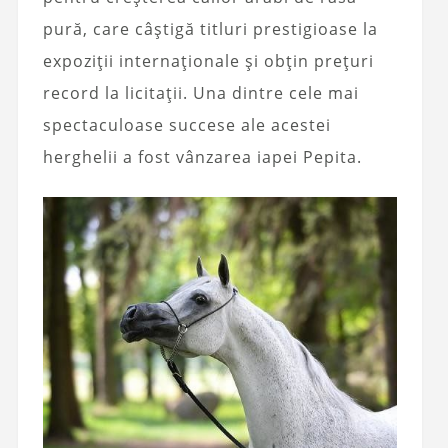
pură, care câștigă titluri prestigioase la
expoziții internaționale și obțin prețuri
record la licitații. Una dintre cele mai
spectaculoase succese ale acestei
herghelii a fost vânzarea iapei Pepita.