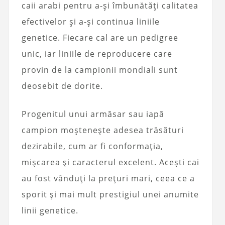
caii arabi pentru a-și îmbunătăți calitatea
efectivelor și a-și continua liniile
genetice. Fiecare cal are un pedigree
unic, iar liniile de reproducere care
provin de la campionii mondiali sunt
deosebit de dorite.
Progenitul unui armăsar sau iapă
campion moștenește adesea trăsături
dezirabile, cum ar fi conformația,
mișcarea și caracterul excelent. Acești cai
au fost vânduți la prețuri mari, ceea ce a
sporit și mai mult prestigiul unei anumite
linii genetice.