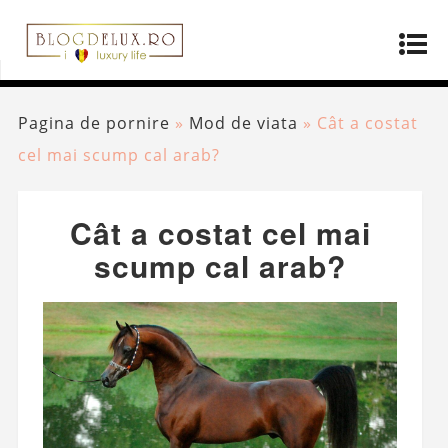
Pagina de pornire
»
Mod de viata
»
Cât a costat
cel mai scump cal arab?
Cât a costat cel mai
scump cal arab?