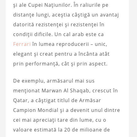
și ale Cupei Națiunilor. În raliurile pe
distanțe lungi, aceștia câștigă un avantaj
datorită rezistenței și rezistenței în
condiții dificile. Un cal arab este ca
Ferrari
în lumea reproducerii – unic,
elegant și creat pentru a încânta atât
prin performanță, cât și prin aspect.
De exemplu, armăsarul mai sus
menționat Marwan Al Shaqab, crescut în
Qatar, a câștigat titlul de Armăsar
Campion Mondial și a devenit unul dintre
cei mai apreciați tare din lume, cu o
valoare estimată la 20 de milioane de