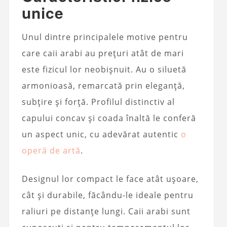
unice
Unul dintre principalele motive pentru
care caii arabi au prețuri atât de mari
este fizicul lor neobișnuit. Au o siluetă
armonioasă, remarcată prin eleganță,
subțire și forță. Profilul distinctiv al
capului concav și coada înaltă le conferă
un aspect unic, cu adevărat autentic
o
operă de artă
.
Designul lor compact le face atât ușoare,
cât și durabile, făcându-le ideale pentru
raliuri pe distanțe lungi. Caii arabi sunt