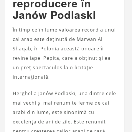
reproducere în
Janów Podlaski
În timp ce în lume valoarea record a unui
cal arab este deținută de Marwan Al
Shaqab, în ​​Polonia această onoare îi
revine iapei Pepita, care a obținut și ea
un preț spectaculos la o licitație
internațională.
Herghelia Janów Podlaski, una dintre cele
mai vechi și mai renumite ferme de cai
arabi din lume, este sinonimă cu
excelența de ani de zile. Este renumit
pentru creșterea cailor arabi de rasă