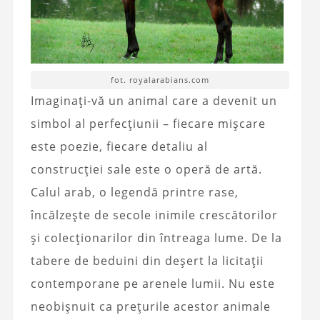
fot. royalarabians.com
Imaginați-vă un animal care a devenit un
simbol al perfecțiunii – fiecare mișcare
este poezie, fiecare detaliu al
construcției sale este o operă de artă.
Calul arab, o legendă printre rase,
încălzește de secole inimile crescătorilor
și colecționarilor din întreaga lume. De la
tabere de beduini din deșert la licitații
contemporane pe arenele lumii. Nu este
neobișnuit ca prețurile acestor animale