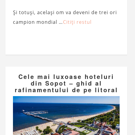
Și totuși, același om va deveni de trei ori
campion mondial …
Citiți restul
Cele mai luxoase hoteluri
din Sopot – ghid al
rafinamentului de pe litoral