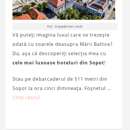
fot. tripadvisor.com
Vă puteți imagina luxul care se trezește
odată cu soarele deasupra Mării Baltice?
Da, așa că descoperiți selecția mea cu
cele mai luxoase hoteluri din Sopot
!
Stau pe debarcaderul de 511 metri din
Sopot la ora cinci dimineața. Foșnetul …
Citiți restul