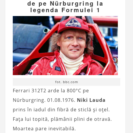
de pe Nürburgring la
legenda Formulei 1
fot. bbc.com
Ferrari 312T2 arde la 800°C pe
Nürburgring. 01.08.1976.
Niki Lauda
prins în iadul din fibră de sticlă și oțel.
Fața lui topită, plămânii plini de otravă.
Moartea pare inevitabilă.