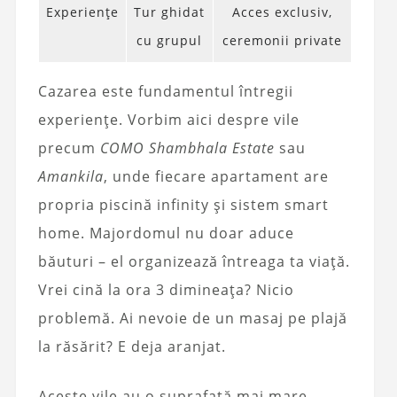
Experiențe
Tur ghidat
Acces exclusiv,
cu grupul
ceremonii private
Cazarea este fundamentul întregii
experiențe. Vorbim aici despre vile
precum
COMO Shambhala Estate
sau
Amankila
, unde fiecare apartament are
propria piscină infinity și sistem smart
home. Majordomul nu doar aduce
băuturi – el organizează întreaga ta viață.
Vrei cină la ora 3 dimineața? Nicio
problemă. Ai nevoie de un masaj pe plajă
la răsărit? E deja aranjat.
Aceste vile au o suprafață mai mare