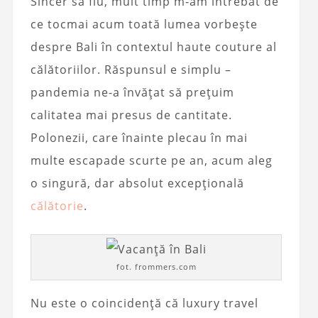
Sincer să fiu, mult timp m-am întrebat de
ce tocmai acum toată lumea vorbește
despre Bali în contextul haute couture al
călătoriilor. Răspunsul e simplu –
pandemia ne-a învățat să prețuim
calitatea mai presus de cantitate.
Polonezii, care înainte plecau în mai
multe escapade scurte pe an, acum aleg
o singură, dar absolut excepțională
călătorie
.
fot. frommers.com
Nu este o coincidență că luxury travel