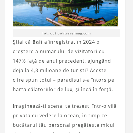
fot. outlooktravelmag.com
Știai că
Bali
a înregistrat în 2024 o
creștere a numărului de vizitatori cu
147% față de anul precedent, ajungând
deja la 4,8 milioane de turiști? Aceste
cifre spun totul – paradisul s-a întors pe
harta călătoriilor de lux, și încă în forță.
Imaginează-ți scena: te trezești într-o vilă
privată cu vedere la ocean, în timp ce
bucătarul tău personal pregătește micul