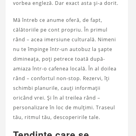
vorbea engleză. Dar exact asta și-a dorit.
Mă întreb ce anume oferă, de fapt,
călătoriile pe cont propriu. În primul
rând – acea imersiune culturală. Nimeni
nu te împinge într-un autobuz la șapte
dimineața, poți petrece toată după-
amiaza într-o cafenea locală. În al doilea
rând – confortul non-stop. Rezervi, îți
schimbi planurile, cauți informații
oricând vrei. Și în al treilea rând –
personalizare în loc de mulțimi. Traseul
tău, ritmul tău, descoperirile tale.
Tendințe care se