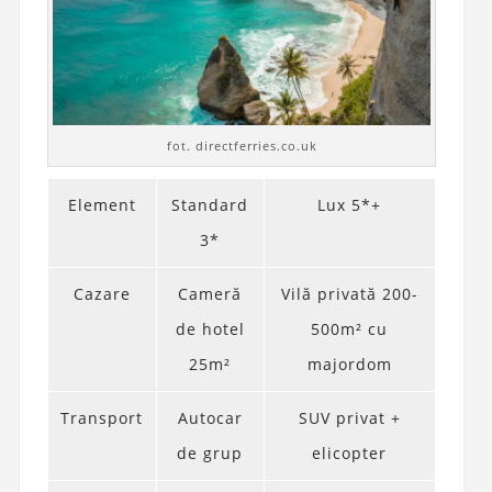
fot. directferries.co.uk
Element
Standard
Lux 5*+
3*
Cazare
Cameră
Vilă privată 200-
de hotel
500m² cu
25m²
majordom
Transport
Autocar
SUV privat +
de grup
elicopter