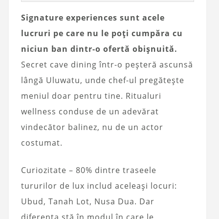
Signature experiences sunt acele
lucruri pe care nu le poți cumpăra cu
niciun ban dintr-o ofertă obișnuită.
Secret cave dining într-o peșteră ascunsă
lângă Uluwatu, unde chef-ul pregătește
meniul doar pentru tine. Ritualuri
wellness conduse de un adevărat
vindecător balinez, nu de un actor
costumat.
Curiozitate – 80% dintre traseele
tururilor de lux includ aceleași locuri:
Ubud, Tanah Lot, Nusa Dua. Dar
diferența stă în modul în care le