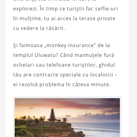
explorezi. În timp ce turiștii fac selfie-uri
în mulțime, tu ai acces la terase private
cu vedere la răsărit.
Și faimoasa „monkey insurance” de la
templul Uluwatu? Când maimuțele fură
ochelari sau telefoane turiștilor, ghidul
tău are contracte speciale cu localnicii –
ei rezolvă problema în câteva minute.