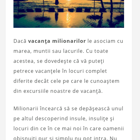
Dacă
vacanța milionarilor
le asociam cu
marea, muntii sau lacurile. Cu toate
acestea, se dovedește că vă puteți
petrece vacanțele în locuri complet
diferite decât cele pe care le cunoaștem
din excursiile noastre de vacanță.
Milionarii încearcă să se depășească unul
pe altul descoperind insule, insulițe și
locuri din ce în ce mai noi în care oamenii
obișnuiți pur și simplu nu pot intra. Nu