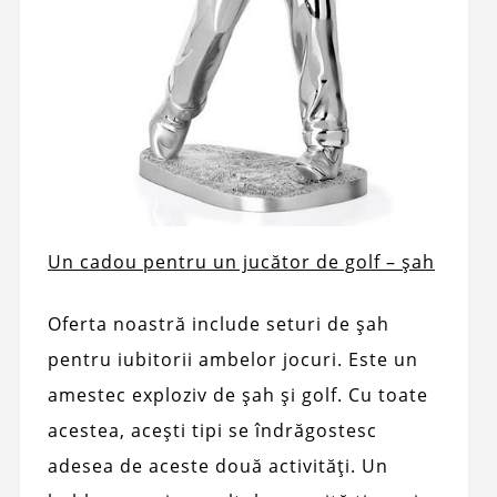
Un cadou pentru un jucător de golf – șah
Oferta noastră include seturi de șah
pentru iubitorii ambelor jocuri. Este un
amestec exploziv de șah și golf. Cu toate
acestea, acești tipi se îndrăgostesc
adesea de aceste două activități. Un