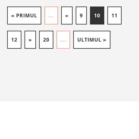
« PRIMUL
...
«
9
10
11
12
»
20
...
ULTIMUL »