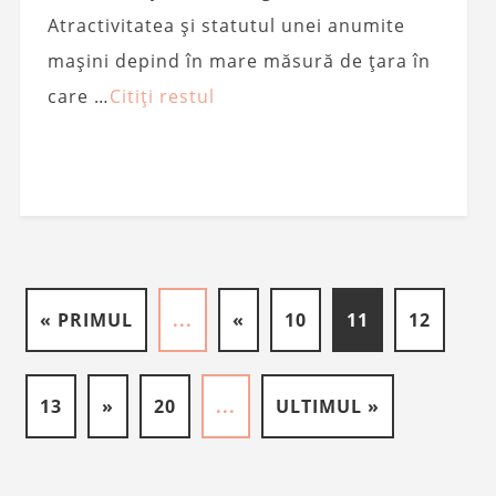
Atractivitatea și statutul unei anumite
mașini depind în mare măsură de țara în
care …
Citiți restul
« PRIMUL
...
«
10
11
12
13
»
20
...
ULTIMUL »