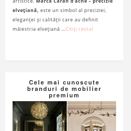
artistice.
Marca Caran d’ache – precizie
elvețiană,
este un simbol al preciziei,
eleganței și calității care au definit
măiestria elvețiană …
Citiți restul
Cele mai cunoscute
branduri de mobilier
premium