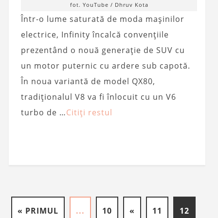
fot. YouTube / Dhruv Kota
Într-o lume saturată de moda mașinilor
electrice, Infinity încalcă convențiile
prezentând o nouă generație de SUV cu
un motor puternic cu ardere sub capotă.
În noua variantă de model QX80,
tradiționalul V8 va fi înlocuit cu un V6
turbo de …
Citiți restul
« PRIMUL
...
10
«
11
12