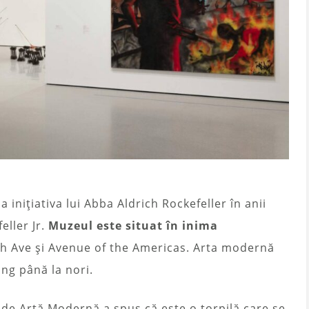
 inițiativa lui Abba Aldrich Rockefeller în anii
eller Jr.
Muzeul este situat în inima
th Ave și Avenue of the Americas. Arta modernă
jung până la nori.
i de Artă Modernă a spus că este o torpilă care se