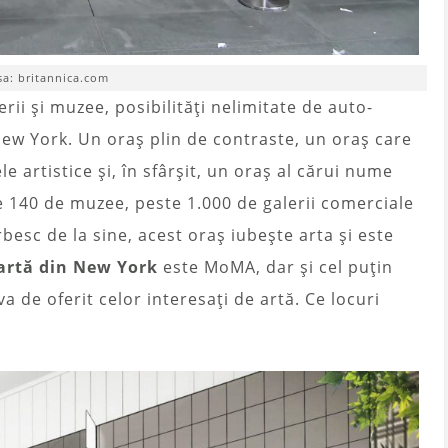
sa: britannica.com
erii și muzee, posibilități nelimitate de auto-
New York. Un oraș plin de contraste, un oraș care
e artistice și, în sfârșit, un oraș al cărui nume
 140 de muzee, peste 1.000 de galerii comerciale
orbesc de la sine, acest oraș iubește arta și este
 artă din New York
este MoMA, dar și cel puțin
va de oferit celor interesați de artă. Ce locuri