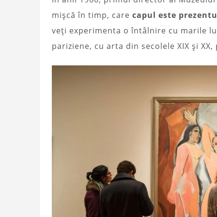
mișcă în timp, care
capul este prezentu
veți experimenta o întâlnire cu marile l
pariziene, cu arta din secolele XIX și X