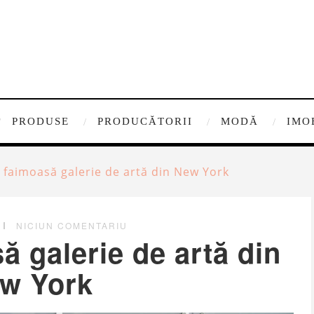
PRODUSE
PRODUCĂTORII
MODĂ
IMO
 faimoasă galerie de artă din New York
NICIUN COMENTARIU
 galerie de artă din
w York