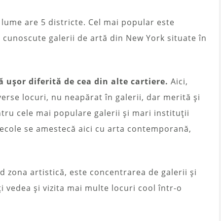
lume are 5 districte. Cel mai popular este
i cunoscute galerii de artă din New York situate în
 ușor diferită de cea din alte cartiere.
Aici,
verse locuri, nu neapărat în galerii, dar merită și
ru cele mai populare galerii și mari instituții
e secole se amestecă aici cu arta contemporană,
 zona artistică, este concentrarea de galerii și
 vedea și vizita mai multe locuri cool într-o