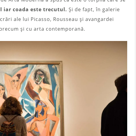
l iar coada este trecutul.
Și de fapt, în galerie
ucrări ale lui Picasso, Rousseau și avangardei
X, precum și cu arta contemporană.