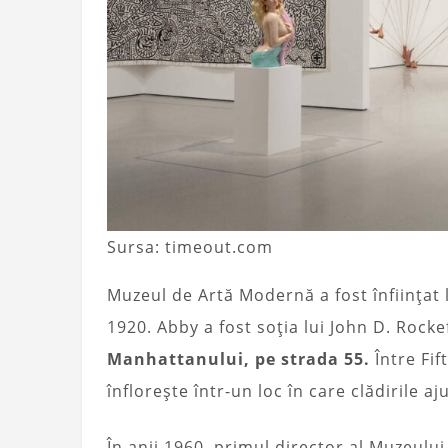
Sursa: timeout.com
Muzeul de Artă Modernă a fost înființat la
1920. Abby a fost soția lui John D. Rockef
Manhattanului, pe strada 55.
Între Fif
înflorește într-un loc în care clădirile a
În anii 1960, primul director al Muzeulu