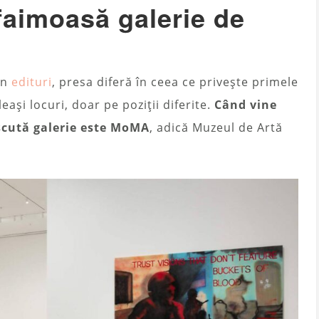
faimoasă galerie de
?
an
edituri
, presa diferă în ceea ce privește primele
ași locuri, doar pe poziții diferite.
Când vine
scută galerie este MoMA
, adică Muzeul de Artă