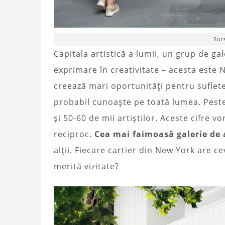
Sur
Capitala artistică a lumii, un grup de gal
exprimare în creativitate – acesta este 
creează mari oportunități pentru sufletel
probabil cunoaște pe toată lumea. Peste
și 50-60 de mii artiștilor. Aceste cifre v
reciproc.
Cea mai faimoasă galerie de
alții. Fiecare cartier din New York are ce
merită vizitate?