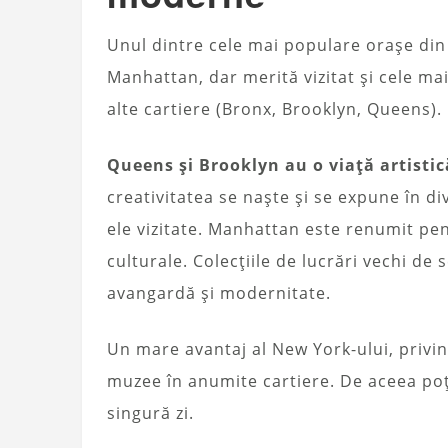
Unul dintre cele mai populare orașe din 
Manhattan, dar merită vizitat și cele ma
alte cartiere (Bronx, Brooklyn, Queens).
Queens și Brooklyn au o viață artistică
creativitatea se naște și se expune în di
ele vizitate. Manhattan este renumit pent
culturale. Colecțiile de lucrări vechi d
avangardă și modernitate.
Un mare avantaj al New York-ului, privind
muzee în anumite cartiere. De aceea poți
singură zi.