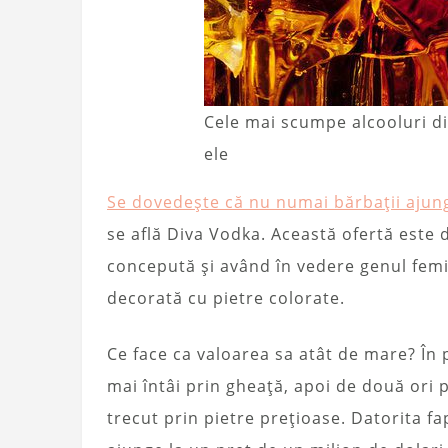
Cele mai scumpe alcooluri di
ele
Se dovedește că nu numai bărbații ajung
se află Diva Vodka. Această ofertă este d
concepută și având în vedere genul femi
decorată cu pietre colorate.
Ce face ca valoarea sa atât de mare? În p
mai întâi prin gheață, apoi de două ori 
trecut prin pietre prețioase. Datorita fa