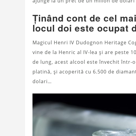
ajunge la un pret de un milion de dolari 
Ținând cont de cel ma
locul doi este ocupat
Magicul Henri IV Dudognon Heritage C
vine de la Henric al IV-lea și are peste 
de lung, acest alcool este învechit într-
platină, și acoperită cu 6.500 de diaman
dolari…