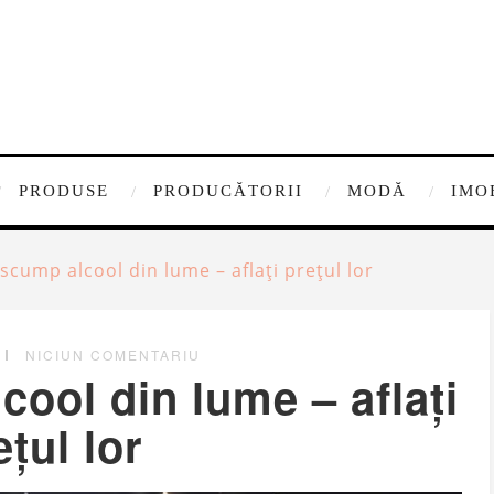
PRODUSE
PRODUCĂTORII
MODĂ
IMO
scump alcool din lume – aflați prețul lor
NICIUN COMENTARIU
ool din lume – aflați
ețul lor