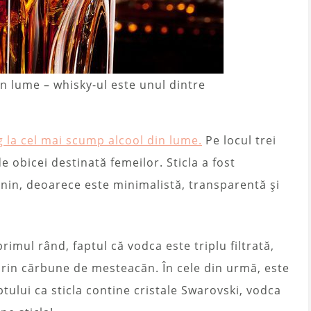
n lume – whisky-ul este unul dintre
 la cel mai scump alcool din lume.
Pe locul trei
e obicei destinată femeilor. Sticla a fost
nin, deoarece este minimalistă, transparentă și
rimul rând, faptul că vodca este triplu filtrată,
prin cărbune de mesteacăn. În cele din urmă, este
ptului ca sticla contine cristale Swarovski, vodca