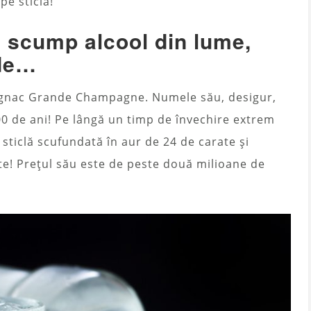
pe sticla!
i scump alcool din lume,
 de…
ognac Grande Champagne. Numele său, desigur,
100 de ani! Pe lângă un timp de învechire extrem
o sticlă scufundată în aur de 24 de carate și
te! Prețul său este de peste două milioane de