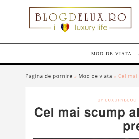
MOD DE VIATA
Pagina de pornire
»
Mod de viata
»
Cel mai 
BY LUXURYBLOG
Cel mai scump alc
pr