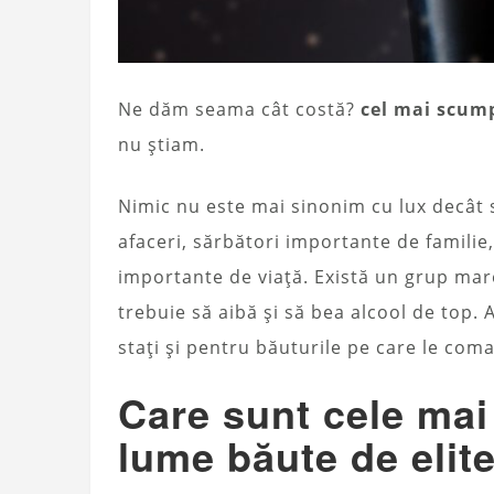
Ne dăm seama cât costă?
cel mai scum
nu știam.
Nimic nu este mai sinonim cu lux decât s
afaceri, sărbători importante de familie
importante de viață. Există un grup mare
trebuie să aibă și să bea alcool de top. A
stați și pentru băuturile pe care le com
Care sunt cele mai
lume băute de elit