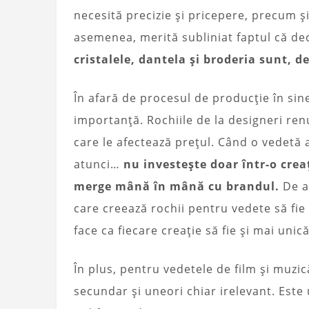
necesită precizie și pricepere, precum ș
asemenea, merită subliniat faptul că dec
cristalele, dantela și broderia sunt,
În afară de procesul de producție în si
importanță. Rochiile de la designeri renu
care le afectează prețul. Când o vedetă a
atunci…
nu investește doar într-o creaț
merge mână în mână cu brandul.
De a
care creează rochii pentru vedete să fie
face ca fiecare creație să fie și mai unică
În plus, pentru vedetele de film și muzi
secundar și uneori chiar irelevant. Este