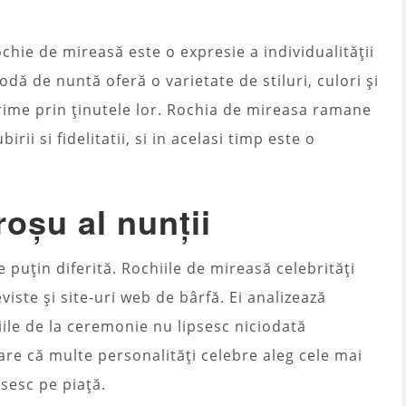
ochie de mireasă este o expresie a individualității
modă de nuntă oferă o varietate de stiluri, culori și
rime prin ținutele lor. Rochia de mireasa ramane
rii si fidelitatii, si in acelasi timp este o
oșu al nunții
e puțin diferită. Rochiile de mireasă celebrități
iste și site-uri web de bârfă. Ei analizează
afiile de la ceremonie nu lipsesc niciodată
re că multe personalități celebre aleg cele mai
ăsesc pe piață.