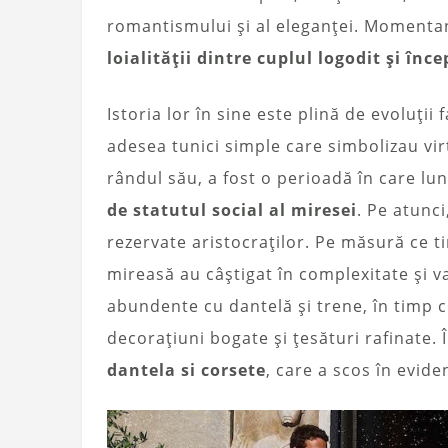
romantismului și al eleganței. Momenta
loialității dintre cuplul logodit și în
Istoria lor în sine este plină de evoluții
adesea tunici simple care simbolizau vir
rândul său, a fost o perioadă în care lun
de statutul social al miresei
. Pe atunc
rezervate aristocraților. Pe măsură ce ti
mireasă au câștigat în complexitate și v
abundente cu dantelă și trene, în timp 
decorațiuni bogate și țesături rafinate.
dantela si corsete
, care a scos în evide