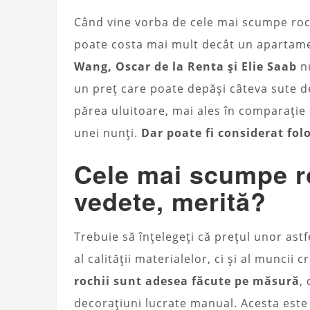
Când vine vorba de cele mai scumpe roch
poate costa mai mult decât un apartame
Wang, Oscar de la Renta și Elie Saab
nu
un preț care poate depăși câteva sute d
părea uluitoare, mai ales în comparație 
unei nunți.
Dar poate fi considerat folo
Cele mai scumpe r
vedete, merită?
Trebuie să înțelegeți că prețul unor ast
al calității materialelor, ci și al muncii
rochii sunt adesea făcute pe măsură
,
decorațiuni lucrate manual. Acesta est