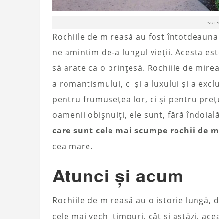
sur
Rochiile de mireasă au fost întotdeauna 
ne amintim de-a lungul vieții. Acesta es
să arate ca o prințesă. Rochiile de mirea
a romantismului, ci și a luxului și a exc
pentru frumusețea lor, ci și pentru prețu
oamenii obișnuiți, ele sunt, fără îndoia
care sunt cele mai scumpe rochii de m
cea mare.
Atunci și acum
Rochiile de mireasă au o istorie lungă, d
cele mai vechi timpuri, cât și astăzi, ac