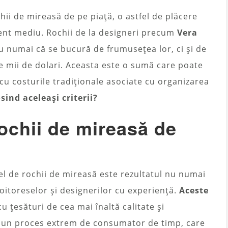
ii de mireasă de pe piață, o astfel de plăcere
nt mediu. Rochii de la designeri precum
Vera
 numai că se bucură de frumusețea lor, ci și de
e mii de dolari. Aceasta este o sumă care poate
cu costurile tradiționale asociate cu organizarea
sind aceleași criterii?
ochii de mireasă de
fel de rochii de mireasă este rezultatul nu numai
 croitoreselor și designerilor cu experiență.
Aceste
 cu țesături de cea mai înaltă calitate și
e un proces extrem de consumator de timp, care