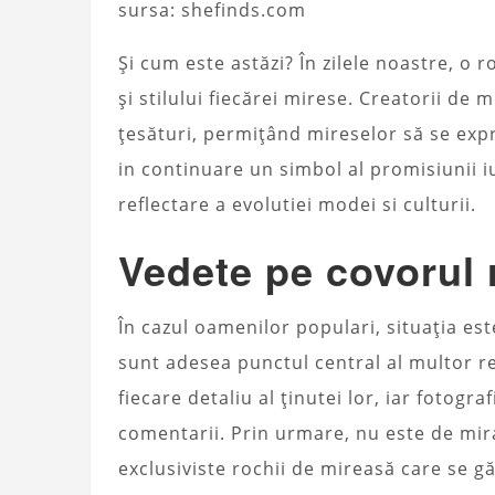
sursa: shefinds.com
Și cum este astăzi? În zilele noastre, o r
și stilului fiecărei mirese. Creatorii de 
țesături, permițând mireselor să se exp
in continuare un simbol al promisiunii iubi
reflectare a evolutiei modei si culturii.
Vedete pe covorul r
În cazul oamenilor populari, situația est
sunt adesea punctul central al multor rev
fiecare detaliu al ținutei lor, iar fotogr
comentarii. Prin urmare, nu este de mira
exclusiviste rochii de mireasă care se g