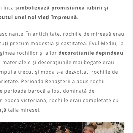
n inca
simbolizează promisiunea iubirii și
ceputul unei noi vieți împreună.
 fascinante. În antichitate, rochiile de mireasă erau
tuți precum modestia și castitatea. Evul Mediu, la
gimea rochiilor și a lor
decoratiunile depindeau
i, materialele și decorațiunile mai bogate erau
mpul a trecut și moda s-a dezvoltat, rochiile de
arietate. Perioada Renașterii a adus rochii
ce perioada barocă a fost dominată de
 În epoca victoriană, rochiile erau completate cu
nță talia miresei.