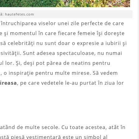
să: hautefetes.com
întruchiparea viselor unei zile perfecte de care
te și momentul în care fiecare femeie își dorește
să celebrități nu sunt doar o expresie a iubirii și
lusivității. Sunt adesea spectaculoase, nu numai
l lor. Și, deși pot părea de neatins pentru
lă, o inspirație pentru multe mirese. Să vedem
ireasa
, pe care vedetele le-au purtat în ziua lor
atând de multe secole. Cu toate acestea, atât în ​​
eastă piesă vestimentară este un simbol al