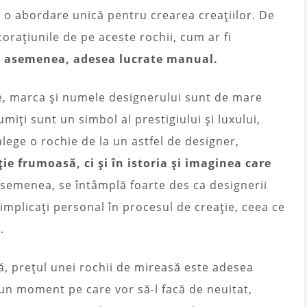
i o abordare unică pentru crearea creațiilor. De
orațiunile de pe aceste rochii, cum ar fi
 de asemenea, adesea lucrate manual.
ne, marca și numele designerului sunt de mare
miți sunt un simbol al prestigiului și luxului,
lege o rochie de la un astfel de designer,
ie frumoasă, ci și în istoria și imaginea care
semenea, se întâmplă foarte des ca designerii
 implicați personal în procesul de creație, ceea ce
.
că, prețul unei rochii de mireasă este adesea
 un moment pe care vor să-l facă de neuitat,