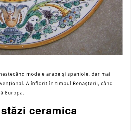
 amestecând modele arabe și spaniole, dar mai
vențional. A înflorit în timpul Renașterii, când
tă Europa.
stăzi ceramica