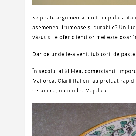
Se poate argumenta mult timp dacă ital
asemenea, frumoase și durabile? Un luc
văzut și le ofer clienților mei este doar 
Dar de unde le-a venit iubitorii de past
În secolul al XIII-lea, comercianții impo
Mallorca. Olarii italieni au preluat rapid
ceramică, numind-o Majolica.