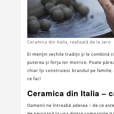
Ceramica din Italia, realizată de la zero
Ei mențin vechile tradiții și le combină 
puterea și forța lor motrice. Poate păre
chiar își construiesc brandul pe familie,
ce fac!
Ceramica din Italia – ca
Oamenii ne întreabă adesea – de ce est
de persoană la una dintre companiile ita