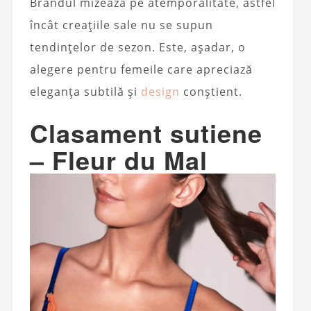
Brandul mizează pe atemporalitate, astfel
încât creațiile sale nu se supun
tendințelor de sezon. Este, așadar, o
alegere pentru femeile care apreciază
eleganța subtilă și
design
conștient.
Clasament sutiene
– Fleur du Mal