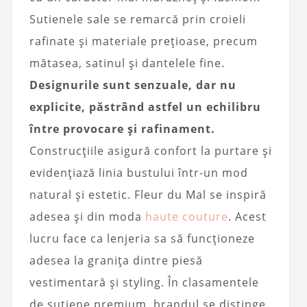
Sutienele sale se remarcă prin croieli
rafinate și materiale prețioase, precum
mătasea, satinul și dantelele fine.
Designurile sunt senzuale, dar nu
explicite, păstrând astfel un echilibru
între provocare și rafinament.
Construcțiile asigură confort la purtare și
evidențiază linia bustului într-un mod
natural și estetic. Fleur du Mal se inspiră
adesea și din moda
haute couture
. Acest
lucru face ca lenjeria sa să funcționeze
adesea la granița dintre piesă
vestimentară și styling. În clasamentele
de sutiene premium, brandul se distinge