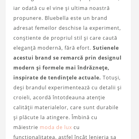
iar odată cu el vine și ultima noastră
propunere. Bluebella este un brand
adresat femeilor deschise la experiment,
conștiente de propriul stil și care caută
eleganță modernă, fără efort.
Sutienele
acestui brand se remarcă prin designul
modern și formele mai îndrăznețe,
inspirate de tendințele actuale.
Totuși,
deși brandul experimentează cu detalii și
croieli, acordă întotdeauna atenție
calității materialelor, care sunt durabile
și plăcute la atingere. Îmbină cu
măiestrie
moda de lux
cu
funcționalitatea, astfel încât lenjeria sa