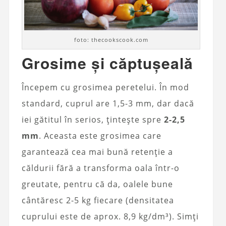
foto: thecookscook.com
Grosime și căptușeală
Începem cu grosimea peretelui. În mod
standard, cuprul are 1,5-3 mm, dar dacă
iei gătitul în serios, țintește spre
2-2,5
mm
. Aceasta este grosimea care
garantează cea mai bună retenție a
căldurii fără a transforma oala într-o
greutate, pentru că da, oalele bune
cântăresc 2-5 kg fiecare (densitatea
cuprului este de aprox. 8,9 kg/dm³). Simți