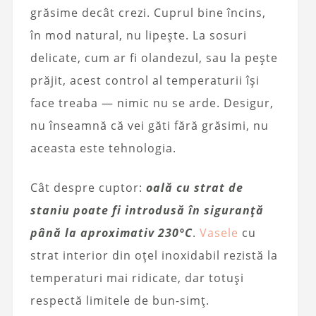
grăsime decât crezi. Cuprul bine încins,
în mod natural, nu lipește. La sosuri
delicate, cum ar fi olandezul, sau la pește
prăjit, acest control al temperaturii își
face treaba — nimic nu se arde. Desigur,
nu înseamnă că vei găti fără grăsimi, nu
aceasta este tehnologia.
Cât despre cuptor:
oală cu strat de
staniu poate fi introdusă în siguranță
până la aproximativ 230°C
.
Vasele
cu
strat interior din oțel inoxidabil rezistă la
temperaturi mai ridicate, dar totuși
respectă limitele de bun-simț.