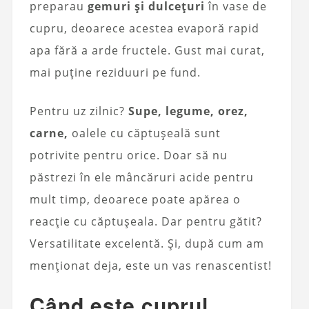
preparau
gemuri și dulcețuri
în vase de
cupru, deoarece acestea evaporă rapid
apa fără a arde fructele. Gust mai curat,
mai puține reziduuri pe fund.
Pentru uz zilnic?
Supe, legume, orez,
carne,
oalele cu căptușeală sunt
potrivite pentru orice. Doar să nu
păstrezi în ele mâncăruri acide pentru
mult timp, deoarece poate apărea o
reacție cu căptușeala. Dar pentru gătit?
Versatilitate excelentă. Și, după cum am
menționat deja, este un vas renascentist!
Când este cuprul