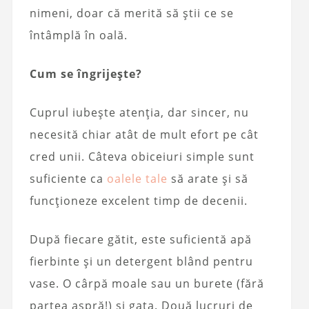
nimeni, doar că merită să știi ce se
întâmplă în oală.
Cum se îngrijește?
Cuprul iubește atenția, dar sincer, nu
necesită chiar atât de mult efort pe cât
cred unii. Câteva obiceiuri simple sunt
suficiente ca
oalele tale
să arate și să
funcționeze excelent timp de decenii.
După fiecare gătit, este suficientă apă
fierbinte și un detergent blând pentru
vase. O cârpă moale sau un burete (fără
partea aspră!) și gata. Două lucruri de