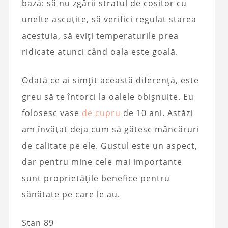
bază: să nu zgârii stratul de cositor cu
unelte ascuțite, să verifici regulat starea
acestuia, să eviți temperaturile prea
ridicate atunci când oala este goală.
Odată ce ai simțit această diferență, este
greu să te întorci la oalele obișnuite. Eu
folosesc vase
de cupru
de 10 ani. Astăzi
am învățat deja cum să gătesc mâncăruri
de calitate pe ele. Gustul este un aspect,
dar pentru mine cele mai importante
sunt proprietățile benefice pentru
sănătate pe care le au.
Stan 89