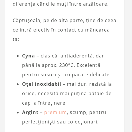
diferența când le muți între arzătoare.
Căptușeala, pe de altă parte, ține de ceea
ce intră efectiv în contact cu mâncarea
ta:
Cyna
– clasică, antiaderentă, dar
până la aprox. 230°C. Excelentă
pentru sosuri și preparate delicate.
Oțel inoxidabil
– mai dur, rezistă la
orice, necesită mai puțină bătaie de
cap la întreținere.
Argint
–
premium
, scump, pentru
perfecționiști sau colecționari.