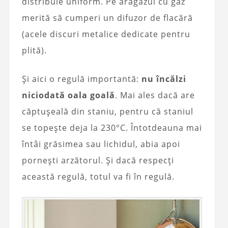
distribuie uniform. Pe aragazul cu gaz
merită să cumperi un difuzor de flacără
(acele discuri metalice dedicate pentru
plită).
Și aici o regulă importantă:
nu încălzi
niciodată oala goală
. Mai ales dacă are
căptușeală din staniu, pentru că staniul
se topește deja la 230°C. Întotdeauna mai
întâi grăsimea sau lichidul, abia apoi
pornești arzătorul. Și dacă respecți
această regulă, totul va fi în regulă.