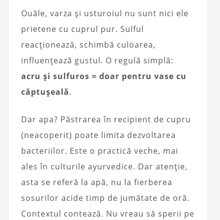
Ouăle, varza și usturoiul nu sunt nici ele
prietene cu cuprul pur. Sulful
reacționează, schimbă culoarea,
influențează gustul. O regulă simplă:
acru și sulfuros = doar pentru vase cu
căptușeală
.
Dar apa? Păstrarea în recipient de cupru
(neacoperit) poate limita dezvoltarea
bacteriilor. Este o practică veche, mai
ales în culturile ayurvedice. Dar atenție,
asta se referă la apă, nu la fierberea
sosurilor acide timp de jumătate de oră.
Contextul contează. Nu vreau să sperii pe