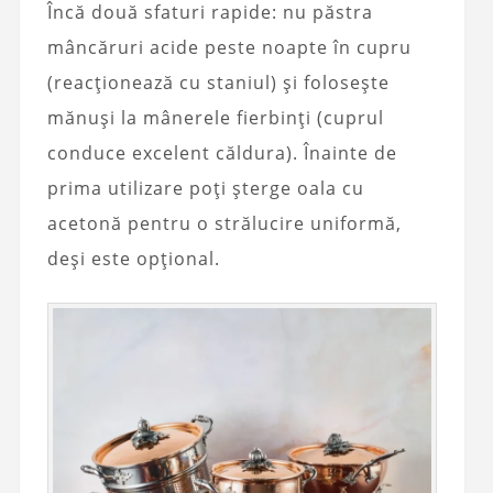
Încă două sfaturi rapide: nu păstra
mâncăruri acide peste noapte în cupru
(reacționează cu staniul) și folosește
mănuși la mânerele fierbinți (cuprul
conduce excelent căldura). Înainte de
prima utilizare poți șterge oala cu
acetonă pentru o strălucire uniformă,
deși este opțional.