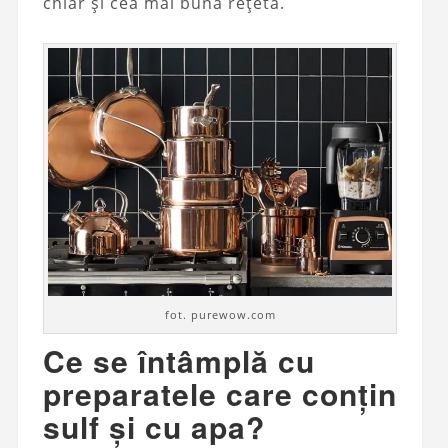
chiar și cea mai bună rețetă.
fot. purewow.com
Ce se întâmplă cu
preparatele care conțin
sulf și cu apa?