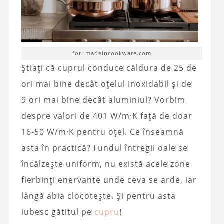
fot. madeincookware.com
Știați că cuprul conduce căldura de 25 de
ori mai bine decât oțelul inoxidabil și de
9 ori mai bine decât aluminiul? Vorbim
despre valori de 401 W/m·K față de doar
16-50 W/m·K pentru oțel. Ce înseamnă
asta în practică? Fundul întregii oale se
încălzește uniform, nu există acele zone
fierbinți enervante unde ceva se arde, iar
lângă abia clocotește. Și pentru asta
iubesc gătitul pe
cupru
!