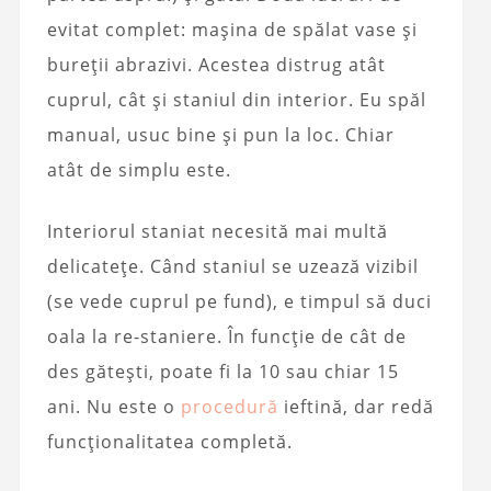
evitat complet: mașina de spălat vase și
bureții abrazivi. Acestea distrug atât
cuprul, cât și staniul din interior. Eu spăl
manual, usuc bine și pun la loc. Chiar
atât de simplu este.
Interiorul staniat necesită mai multă
delicatețe. Când staniul se uzează vizibil
(se vede cuprul pe fund), e timpul să duci
oala la re-staniere. În funcție de cât de
des gătești, poate fi la 10 sau chiar 15
ani. Nu este o
procedură
ieftină, dar redă
funcționalitatea completă.