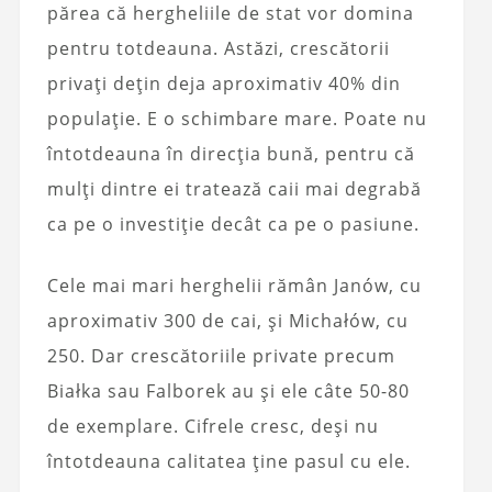
părea că hergheliile de stat vor domina
pentru totdeauna. Astăzi, crescătorii
privați dețin deja aproximativ 40% din
populație. E o schimbare mare. Poate nu
întotdeauna în direcția bună, pentru că
mulți dintre ei tratează caii mai degrabă
ca pe o investiție decât ca pe o pasiune.
Cele mai mari herghelii rămân Janów, cu
aproximativ 300 de cai, și Michałów, cu
250. Dar crescătoriile private precum
Białka sau Falborek au și ele câte 50-80
de exemplare. Cifrele cresc, deși nu
întotdeauna calitatea ține pasul cu ele.