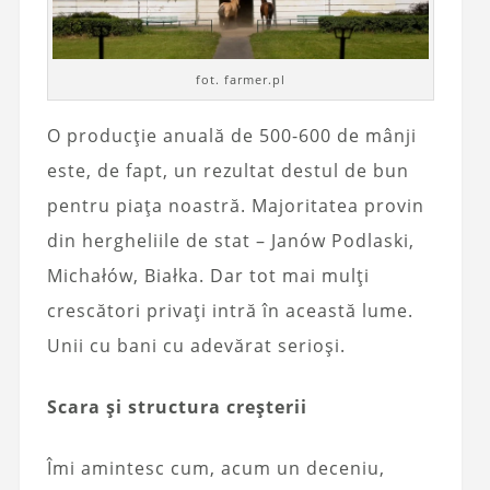
fot. farmer.pl
O producție anuală de 500-600 de mânji
este, de fapt, un rezultat destul de bun
pentru piața noastră. Majoritatea provin
din hergheliile de stat – Janów Podlaski,
Michałów, Białka. Dar tot mai mulți
crescători privați intră în această lume.
Unii cu bani cu adevărat serioși.
Scara și structura creșterii
Îmi amintesc cum, acum un deceniu,