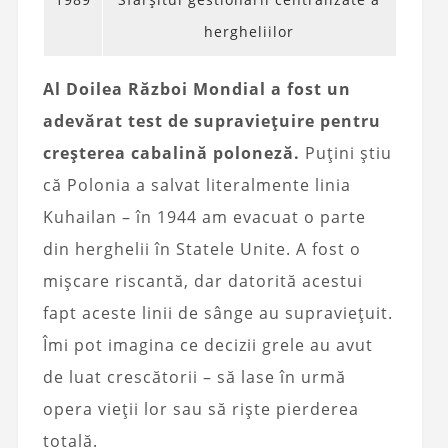
hergheliilor
Al Doilea Război Mondial a fost un
adevărat test de supraviețuire pentru
creșterea cabalină poloneză.
Puțini știu
că Polonia a salvat literalmente linia
Kuhailan – în 1944 am evacuat o parte
din herghelii în Statele Unite. A fost o
mișcare riscantă, dar datorită acestui
fapt aceste linii de sânge au supraviețuit.
Îmi pot imagina ce decizii grele au avut
de luat crescătorii – să lase în urmă
opera vieții lor sau să riște pierderea
totală.