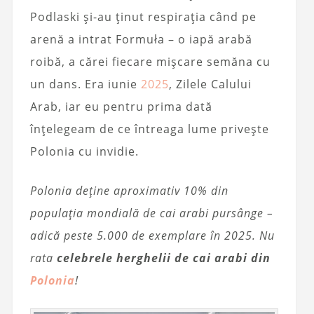
Podlaski și-au ținut respirația când pe
arenă a intrat Formuła – o iapă arabă
roibă, a cărei fiecare mișcare semăna cu
un dans. Era iunie
2025
, Zilele Calului
Arab, iar eu pentru prima dată
înțelegeam de ce întreaga lume privește
Polonia cu invidie.
Polonia deține aproximativ 10% din
populația mondială de cai arabi pursânge –
adică peste 5.000 de exemplare în 2025. Nu
rata
celebrele herghelii de cai arabi din
Polonia
!