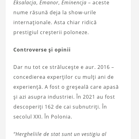
Eksalacja
,
Emanor
,
Eminencja
– aceste
nume răsună deja la show-urile
internaționale. Asta chiar ridică
prestigiul creșterii poloneze.
Controverse și opinii
Dar nu tot ce strălucește e aur. 2016 –
concedierea experților cu mulți ani de
experiență. A fost o greșeală care apasă
și azi asupra industriei. În 2021 au fost
descoperiți 162 de cai subnutriți. În
secolul XXI. În Polonia.
“Hergheliile de stat sunt un vestigiu al