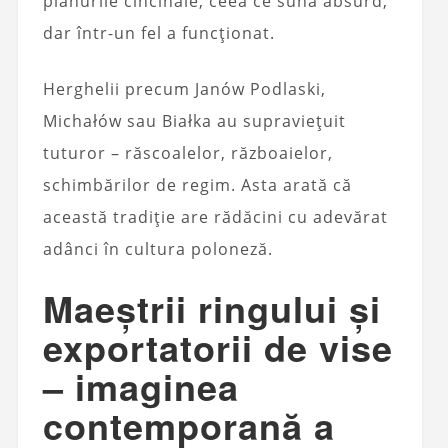
planurile cincinale, ceea ce sună absurd,
dar într-un fel a funcționat.
Herghelii precum Janów Podlaski,
Michałów sau Białka au supraviețuit
tuturor – răscoalelor, războaielor,
schimbărilor de regim. Asta arată că
această tradiție are rădăcini cu adevărat
adânci în cultura poloneză.
Maeștrii ringului și
exportatorii de vise
– imaginea
contemporană a