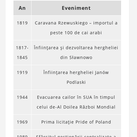
An
Eveniment
1819
Caravana Rzewuskiego – importul a
peste 100 de cai arabi
1817-
Înființarea și dezvoltarea hergheliei
1845
din Sławnowo
1919
Înființarea hergheliei Janów
Podlaski
1944
Evacuarea cailor în SUA în timpul
celui de-Al Doilea Război Mondial
1969
Prima licitație Pride of Poland
1989
Sfârșitul gestionării centralizate a