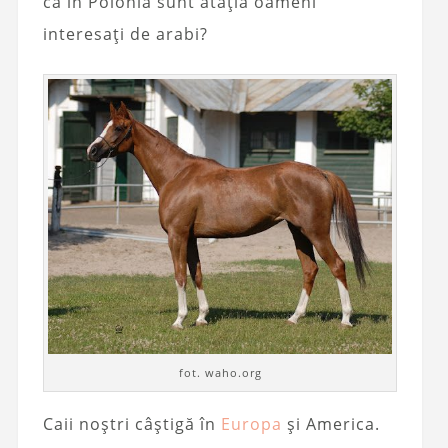
că în Polonia sunt atâția oameni
interesați de arabi?
fot. waho.org
Caii noștri câștigă în
Europa
și America.