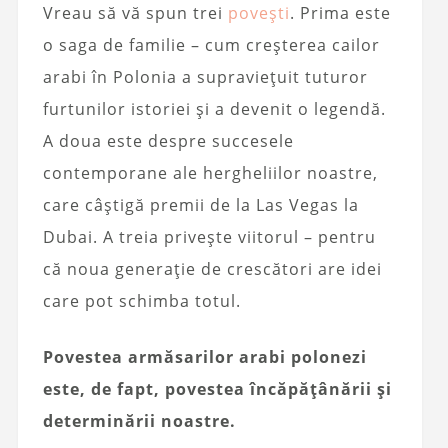
Vreau să vă spun trei
povești
. Prima este
o saga de familie – cum creșterea cailor
arabi în Polonia a supraviețuit tuturor
furtunilor istoriei și a devenit o legendă.
A doua este despre succesele
contemporane ale hergheliilor noastre,
care câștigă premii de la Las Vegas la
Dubai. A treia privește viitorul – pentru
că noua generație de crescători are idei
care pot schimba totul.
Povestea armăsarilor arabi polonezi
este, de fapt, povestea încăpățânării și
determinării noastre.