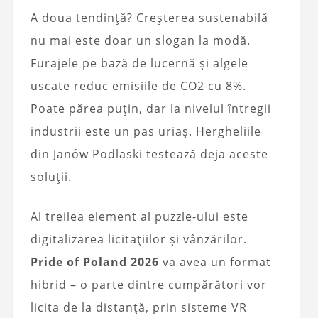
A doua tendință? Creșterea sustenabilă
nu mai este doar un slogan la modă.
Furajele pe bază de lucernă și algele
uscate reduc emisiile de CO2 cu 8%.
Poate părea puțin, dar la nivelul întregii
industrii este un pas uriaș. Hergheliile
din Janów Podlaski testează deja aceste
soluții.
Al treilea element al puzzle-ului este
digitalizarea licitațiilor și vânzărilor.
Pride of Poland 2026
va avea un format
hibrid – o parte dintre cumpărători vor
licita de la distanță, prin sisteme VR