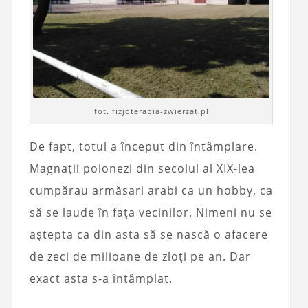
fot. fizjoterapia-zwierzat.pl
De fapt, totul a început din întâmplare.
Magnații polonezi din secolul al XIX-lea
cumpărau armăsari arabi ca un hobby, ca
să se laude în fața vecinilor. Nimeni nu se
aștepta ca din asta să se nască o afacere
de zeci de milioane de zloți pe an. Dar
exact asta s-a întâmplat.