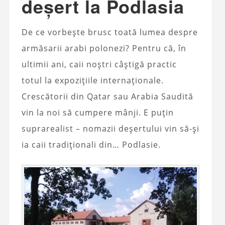
deșert la Podlasia
De ce vorbește brusc toată lumea despre
armăsarii arabi polonezi? Pentru că, în
ultimii ani, caii noștri câștigă practic
totul la expozițiile internaționale.
Crescătorii din Qatar sau Arabia Saudită
vin la noi să cumpere mânji. E puțin
suprarealist – nomazii deșertului vin să-și
ia caii tradiționali din… Podlasie.