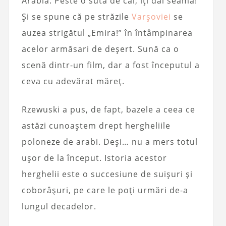
Arabia. Peste o sută de cai, îți dai seama!
Și se spune că pe străzile
Varșoviei
se
auzea strigătul „Emira!” în întâmpinarea
acelor armăsari de deșert. Sună ca o
scenă dintr-un film, dar a fost începutul a
ceva cu adevărat măreț.
Rzewuski a pus, de fapt, bazele a ceea ce
astăzi cunoaștem drept hergheliile
poloneze de arabi. Deși… nu a mers totul
ușor de la început. Istoria acestor
herghelii este o succesiune de suișuri și
coborâșuri, pe care le poți urmări de-a
lungul decadelor.