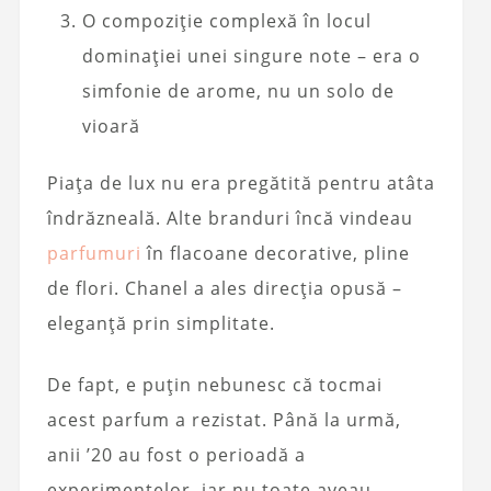
O compoziție complexă în locul
dominației unei singure note – era o
simfonie de arome, nu un solo de
vioară
Piața de lux nu era pregătită pentru atâta
îndrăzneală. Alte branduri încă vindeau
parfumuri
în flacoane decorative, pline
de flori. Chanel a ales direcția opusă –
eleganță prin simplitate.
De fapt, e puțin nebunesc că tocmai
acest parfum a rezistat. Până la urmă,
anii ’20 au fost o perioadă a
experimentelor, iar nu toate aveau