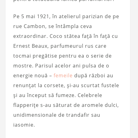
Pe 5 mai 1921, în atelierul parizian de pe
rue Cambon, se întâmpla ceva
extraordinar. Coco stătea față în față cu
Ernest Beaux, parfumeurul rus care
tocmai pregătise pentru ea o serie de
mostre. Parisul acelor ani pulsa de o
energie nouă –
femeile
după război au
renunțat la corsete, și-au scurtat fustele
și au început să fumeze. Celebrele
flapperițe s-au săturat de aromele dulci,
unidimensionale de trandafir sau
iasomie.