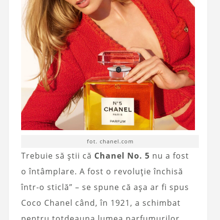
fot. chanel.com
Trebuie să știi că
Chanel No. 5
nu a fost
o întâmplare. A fost o revoluție închisă
într-o sticlă” – se spune că așa ar fi spus
Coco Chanel când, în 1921, a schimbat
pentru totdeauna lumea parfumurilor.