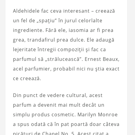
Aldehidele fac ceva interesant – creează
un fel de „spațiu” în jurul celorlalte
ingrediente. Fără ele, iasomia ar fi prea
grea, trandafirul prea dulce. Ele adaugă
lejeritate întregii compoziții și fac ca
parfumul să „strălucească”. Ernest Beaux,
acel parfumier, probabil nici nu știa exact
ce creează.
Din punct de vedere cultural, acest
parfum a devenit mai mult decât un
simplu produs cosmetic. Marilyn Monroe
a spus odată că în pat poartă doar câteva
picături de Chanel No. 5. Acest citat a