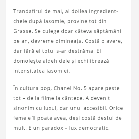
Trandafirul de mai, al doilea ingredient-
cheie după iasomie, provine tot din
Grasse. Se culege doar câteva săptămâni
pe an, devreme dimineața. Costă o avere,
dar fără el totul s-ar destrăma. El
domolește aldehidele și echilibrează
intensitatea iasomiei.
În cultura pop, Chanel No. 5 apare peste
tot – de la filme la cântece. A devenit
sinonim cu luxul, dar unul accesibil. Orice
femeie îl poate avea, deși costă destul de
mult. E un paradox – lux democratic.