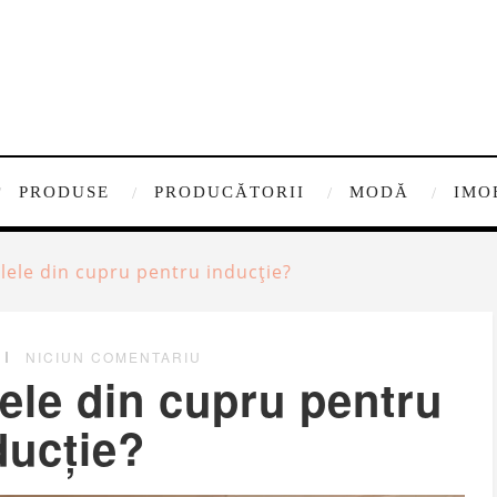
PRODUSE
PRODUCĂTORII
MODĂ
IMO
lele din cupru pentru inducție?
NICIUN COMENTARIU
ele din cupru pentru
ducție?