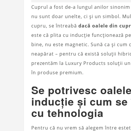
Cuprul a fost de-a lungul anilor sinonim 
nu sunt doar unelte, ci și un simbol. Mu
cupru, se întreabă
dacă oalele din cup
este că plita cu inducție funcționează 
bine, nu este magnetic. Sună ca și cum di
neapărat – pentru că există soluții hibri
prezentăm la Luxury Products soluții uni
în produse premium.
Se potrivesc oalel
inducție și cum se
cu tehnologia
Pentru că nu vrem să alegem între estetic