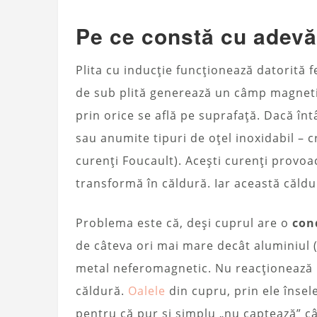
Pe ce constă cu adevăr
Plita cu inducție funcționează datorită
de sub plită generează un câmp magnetic
prin orice se află pe suprafață. Dacă în
sau anumite tipuri de oțel inoxidabil – c
curenți Foucault). Acești curenți provoac
transformă în căldură. Iar această căld
Problema este că, deși cuprul are o
con
de câteva ori mai mare decât aluminiul 
metal neferomagnetic. Nu reacționează 
căldură.
Oalele
din cupru, prin ele însel
pentru că pur și simplu „nu captează” c