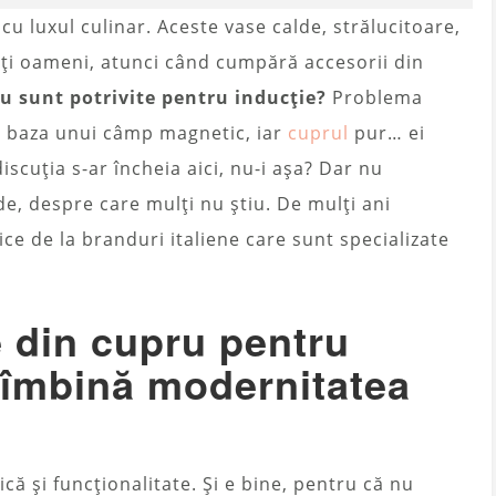
cu luxul culinar. Aceste vase calde, strălucitoare,
lți oameni, atunci când cumpără accesorii din
ru sunt potrivite pentru inducție?
Problema
pe baza unui câmp magnetic, iar
cuprul
pur… ei
scuția s-ar încheia aici, nu-i așa? Dar nu
de, despre care mulți nu știu. De mulți ani
ce de la branduri italiene care sunt specializate
e din cupru pentru
 îmbină modernitatea
ă și funcționalitate. Și e bine, pentru că nu