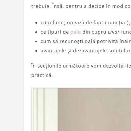
trebuie. Însă, pentru a decide în mod co
cum funcționează de fapt inducția (și
ce tipuri de
oale
din cupru
chiar
func
cum să recunoști oală potrivită îna
avantajele și dezavantajele soluțiil
În secțiunile următoare vom dezvolta fie
practică.