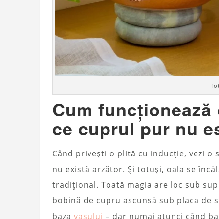
fo
Cum funcționează o
ce cuprul pur nu e
Când privești o plită cu inducție, vezi o
nu există arzător. Și totuși, oala se înc
tradițional. Toată magia are loc sub sup
bobină de cupru ascunsă sub placa de st
baza
vasului
– dar numai atunci când baz