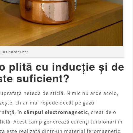
t. us.ruffoni.net
 plită cu inducție și de
ste suficient?
 suprafață netedă de sticlă. Nimic nu arde acolo,
ălzește, chiar mai repede decât pe gazul
rafață, în
câmpul electromagnetic
, creat de o
iclă. Acest câmp generează curenți turbionari în
a este realizată dintr-un material feromagnetic.