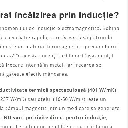
at încălzirea prin inducție?
 fenomenului de inducție electromagnetică. Bobina
 cu variație rapidă, care
încearcă
să pătrundă
tâlnește un material feromagnetic – precum fierul
reează în acesta curenți turbionari (așa-numiții
ă frecare internă în metal, iar frecarea se
ură gătește efectiv mâncarea.
ductivitate termică spectaculoasă (401 W/mK)
,
(237 W/mK) sau oțelul (16-50 W/mK), este un
la câmpul magnetic într-un mod care să genereze
e,
NU sunt potrivite direct pentru inducție
,
âmpul. Le poți pune pe plită și… nu se întâmplă