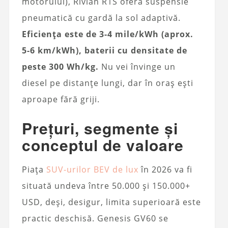
motorului), Rivian R1S oferă suspensie
pneumatică cu gardă la sol adaptivă.
Eficiența este de 3-4 mile/kWh (aprox.
5-6 km/kWh), baterii cu densitate de
peste 300 Wh/kg.
Nu vei învinge un
diesel pe distanțe lungi, dar în oraș ești
aproape fără griji.
Prețuri, segmente și
conceptul de valoare
Piața
SUV-urilor BEV de lux
în 2026 va fi
situată undeva între 50.000 și 150.000+
USD, deși, desigur, limita superioară este
practic deschisă. Genesis GV60 se