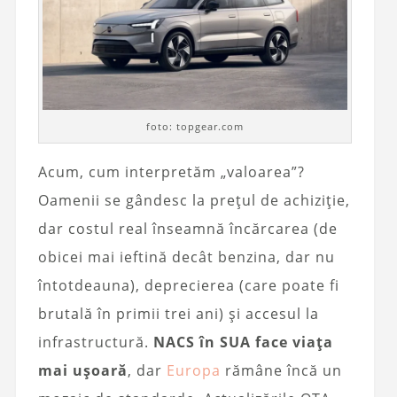
foto: topgear.com
Acum, cum interpretăm „valoarea”?
Oamenii se gândesc la prețul de achiziție,
dar costul real înseamnă încărcarea (de
obicei mai ieftină decât benzina, dar nu
întotdeauna), deprecierea (care poate fi
brutală în primii trei ani) și accesul la
infrastructură.
NACS în SUA face viața
mai ușoară
, dar
Europa
rămâne încă un