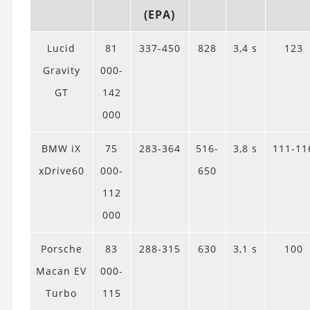
(EPA)
Lucid
81
337-450
828
3,4 s
123
Gravity
000-
GT
142
000
BMW iX
75
283-364
516-
3,8 s
111-11
xDrive60
000-
650
112
000
Porsche
83
288-315
630
3,1 s
100
Macan EV
000-
Turbo
115