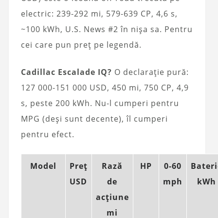
electric: 239-292 mi, 579-639 CP, 4,6 s,
~100 kWh, U.S. News #2 în nișa sa. Pentru
cei care pun preț pe legendă.
Cadillac Escalade IQ?
O declarație pură:
127 000-151 000 USD, 450 mi, 750 CP, 4,9
s, peste 200 kWh. Nu-l cumperi pentru
MPG (deși sunt decente), îl cumperi
pentru efect.
Model
Preț
Rază
HP
0-60
Bateri
USD
de
mph
kWh
acțiune
mi