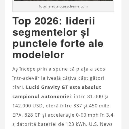
foto: electriccarscheme.com
Top 2026: liderii
segmentelor și
punctele forte ale
modelelor
Aș începe prin a spune că piața a scos
într-adevăr la iveală câțiva câștigători
clari.
Lucid Gravity GT este absolut
campionul autonomiei
: între 81.000 și
142.000 USD, oferă între 337 și 450 mile
EPA, 828 CP și accelerație 0-60 mph în 3,4
s datorită bateriei de 123 kWh. U.S. News