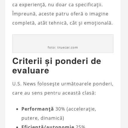
ca experiență, nu doar ca specificații.
Împreună, aceste patru oferă o imagine
completă, atât tehnică, cât și emoțională.
foto: truecar.com
Criterii și ponderi de
evaluare
U.S. News folosește următoarele ponderi,
care au sens pentru această clasă:
Performanță
30% (accelerație,
putere, dinamică)
Eficiență/autonomie
25%