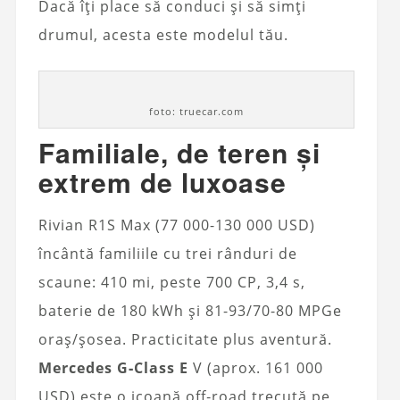
Dacă îți place să conduci și să simți
drumul, acesta este modelul tău.
foto: truecar.com
Familiale, de teren și
extrem de luxoase
Rivian R1S Max (77 000-130 000 USD)
încântă familiile cu trei rânduri de
scaune: 410 mi, peste 700 CP, 3,4 s,
baterie de 180 kWh și 81-93/70-80 MPGe
oraș/șosea. Practicitate plus aventură.
Mercedes G‑Class E
V (aprox. 161 000
USD) este o icoană off‑road trecută pe