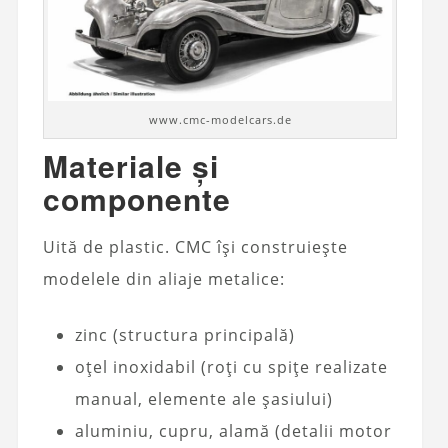
www.cmc-modelcars.de
Materiale și
componente
Uită de plastic. CMC își construiește
modelele din aliaje metalice:
zinc (structura principală)
oțel inoxidabil (roți cu spițe realizate
manual, elemente ale șasiului)
aluminiu, cupru, alamă (detalii motor