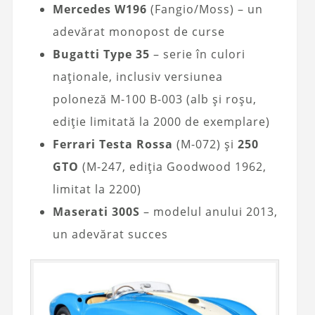
Mercedes W196
(Fangio/Moss) – un
adevărat monopost de curse
Bugatti Type 35
– serie în culori
naționale, inclusiv versiunea
poloneză M-100 B-003 (alb și roșu,
ediție limitată la 2000 de exemplare)
Ferrari Testa Rossa
(M-072) și
250
GTO
(M-247, ediția Goodwood 1962,
limitat la 2200)
Maserati 300S
– modelul anului 2013,
un adevărat succes