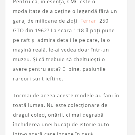
Pentru că, în esență, CMC este o
modalitate de a deține o legendă fără un
garaj de milioane de zloți.
Ferrari
250
GTO din 1962? La scara 1:18 îl poți pune
pe raft și admira detaliile pe care, la o
mașină reală, le-ai vedea doar într-un
muzeu. Și că trebuie să cheltuiești o
avere pentru asta? Ei bine, pasiunile
rareori sunt ieftine.
Tocmai de aceea aceste modele au fani în
toată lumea. Nu este colecționare de
dragul colecționării, ci mai degrabă
închiderea unei bucăți de istorie auto
într-o scară care încape în casă.