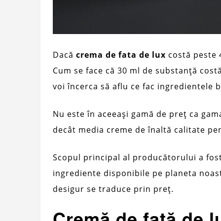
Dacă
crema de fata de lux
costă peste 4
Cum se face că 30 ml de substanță costă 
voi încerca să aflu ce fac ingredientele
Nu este în aceeași gamă de preț ca ga
decât media creme de înaltă calitate pe
Scopul principal al producătorului a fos
ingrediente disponibile pe planeta noas
desigur se traduce prin preț.
Cremă de față de l