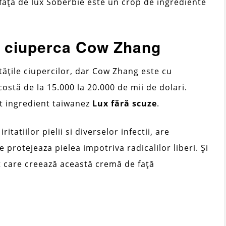
față de lux Soberbie este un crop de ingrediente
– ciuperca Cow Zhang
tățile ciupercilor, dar Cow Zhang este cu
costă de la 15.000 la 20.000 de mii de dolari.
st ingredient taiwanez
Lux fără scuze
.
itatiilor pielii si diverselor infectii, are
 protejeaza pielea impotriva radicalilor liberi. Și
t care creează această cremă de față