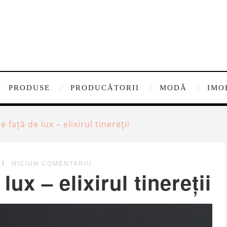
PRODUSE
PRODUCĂTORII
MODĂ
IMO
 față de lux – elixirul tinereții
NICIUN COMENTARIU
ux – elixirul tinereții