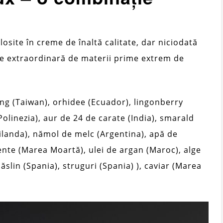
osite în creme de înaltă calitate, dar niciodată
de extraordinară de materii prime extrem de
ng (Taiwan), orhidee (Ecuador), lingonberry
Polinezia), aur de 24 de carate (India), smarald
ilanda), nămol de melc (Argentina), apă de
ente (Marea Moartă), ulei de argan (Maroc), alge
lin (Spania), struguri (Spania) ), caviar (Marea