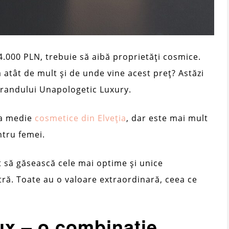
.000 PLN, trebuie să aibă proprietăți cosmice.
atât de mult și de unde vine acest preț? Astăzi
 brandului Unapologetic Luxury.
ma medie
cosmetice din Elveția
, dar este mai mult
ntru femei.
t să găsească cele mai optime și unice
tră. Toate au o valoare extraordinară, ceea ce
ux – o combinație