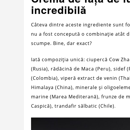
incredibilă
Câteva dintre aceste ingrediente sunt fol
nu a fost concepută o combinație atât 
scumpe. Bine, dar exact?
Iată compoziția unică: ciupercă Cow Zha
(Rusia), rădăcină de Maca (Peru), sidef (
(Colombia), viperă extract de venin (Tha
Himalaya (China), minerale și oligoelem
marine (Marea Mediterană), frunze de măs
Caspică), trandafir sălbatic (Chile)
.