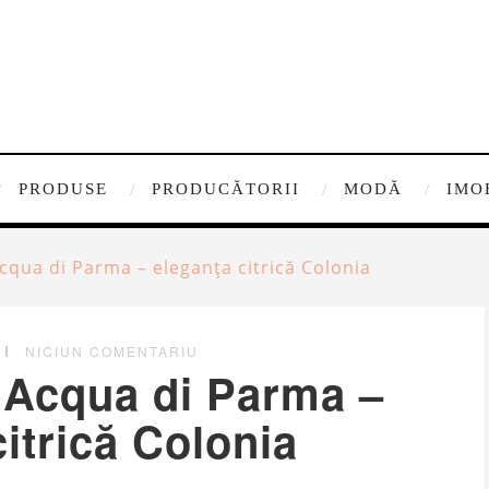
PRODUSE
PRODUCĂTORII
MODĂ
IMO
qua di Parma – eleganța citrică Colonia
NICIUN COMENTARIU
Acqua di Parma –
itrică Colonia