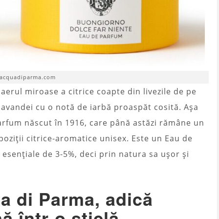
 acquadiparma.com
aerul miroase a citrice coapte din livezile de pe
lavandei cu o notă de iarbă proaspăt cosită. Așa
arfum născut în 1916, care până astăzi rămâne un
oziții citrice-aromatice unisex. Este un Eau de
 esențiale de 3-5%, deci prin natura sa ușor și
 di Parma, adică
ă într-o sticlă