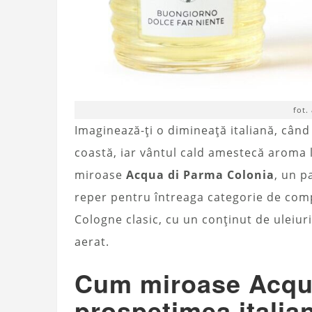
fot.
Imaginează-ți o dimineață italiană, când 
coastă, iar vântul cald amestecă aroma 
miroase
Acqua di Parma Colonia
, un p
reper pentru întreaga categorie de comp
Cologne clasic, cu un conținut de uleiuri
aerat.
Cum miroase Acqua
prospețimea italian