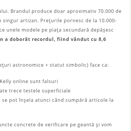
ului. Brandul produce doar aproximativ 70.000 de
 singur artizan. Prețurile pornesc de la 10.000-
p ce unele modele pe piața secundară depășesc
in a doborât recordul, fiind vândut cu 8,6
ețuri astronomice + statut simbolic) face ca:
Kelly online sunt falsuri
ate trece testele superficiale
ă se pot înșela atunci când cumpără articole la
ncte concrete de verificare pe geantă și vom