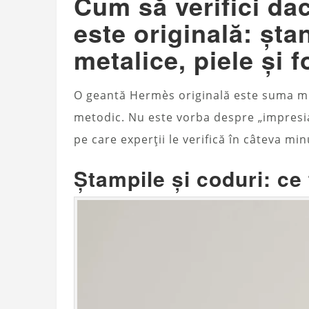
Cum să verifici d
este originală: șta
metalice, piele și 
O geantă Hermès originală este suma mult
metodic. Nu este vorba despre „impresia
pe care experții le verifică în câteva min
Ștampile și coduri: ce