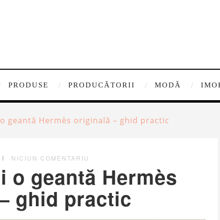
PRODUSE
PRODUCĂTORII
MODĂ
IMO
 o geantă Hermès originală – ghid practic
NICIUN COMENTARIU
ci o geantă Hermès
 – ghid practic