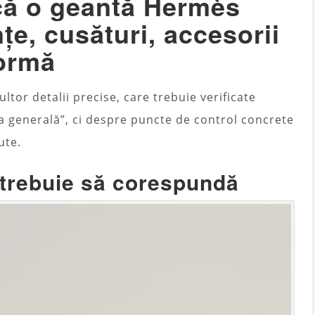
acă o geantă Hermès
nțe, cusături, accesorii
formă
or detalii precise, care trebuie verificate
 generală”, ci despre puncte de control concrete
ute.
 trebuie să corespundă