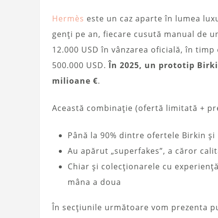
Hermès
este un caz aparte în lumea lux
genți pe an, fiecare cusută manual de un
12.000 USD în vânzarea oficială, în tim
500.000 USD.
În 2025, un prototip Birk
milioane €
.
Această combinație (ofertă limitată + pr
Până la 90% dintre ofertele Birkin și 
Au apărut „superfakes”, a căror calit
Chiar și colecționarele cu experienț
mâna a doua
În secțiunile următoare vom prezenta pu