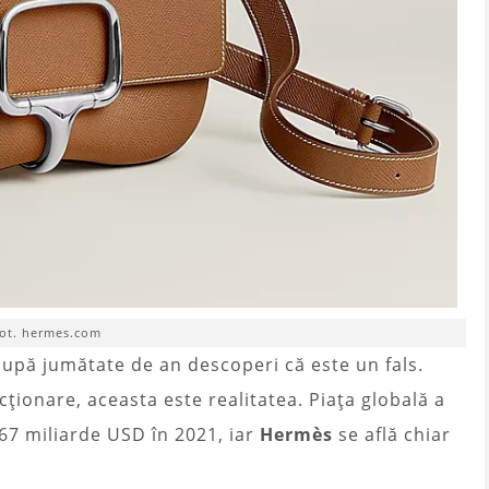
fot. hermes.com
după jumătate de an descoperi că este un fals.
ionare, aceasta este realitatea. Piața globală a
467 miliarde USD în 2021, iar
Hermès
se află chiar