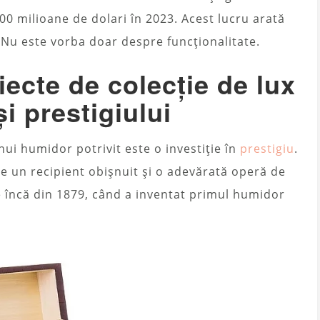
0 milioane de dolari în 2023. Acest lucru arată
 Nu este vorba doar despre funcționalitate.
ecte de colecție de lux
i prestigiului
nui humidor potrivit este o investiție în
prestigiu
.
e un recipient obișnuit și o adevărată operă de
ace încă din 1879, când a inventat primul humidor