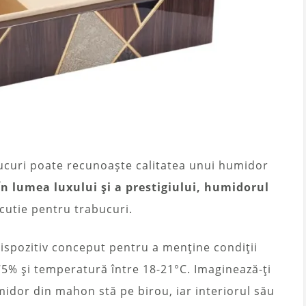
ucuri poate recunoaște calitatea unui humidor
În lumea luxului și a prestigiului, humidorul
cutie pentru trabucuri.
ispozitiv conceput pentru a menține condiții
75% și temperatură între 18-21°C. Imaginează-ți
midor din mahon stă pe birou, iar interiorul său