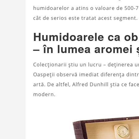
humidoarelor a atins o valoare de 500-70
cât de serios este tratat acest segment.
Humidoarele ca obi
– în lumea aromei ș
Colecționarii știu un lucru – deținerea u
Oaspeții observă imediat diferența dintr
artă. De altfel, Alfred Dunhill știa ce f
modern.