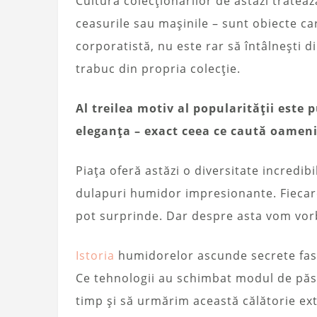
Cultura colecționarilor de astăzi trateaz
ceasurile sau mașinile – sunt obiecte c
corporatistă, nu este rar să întâlnești di
trabuc din propria colecție.
Al treilea motiv al popularității este
eleganța – exact ceea ce caută oameni
Piața oferă astăzi o diversitate incredi
dulapuri humidor impresionante. Fiecare
pot surprinde. Dar despre asta vom vorb
Istoria
humidorelor ascunde secrete fas
Ce tehnologii au schimbat modul de păst
timp și să urmărim această călătorie ext