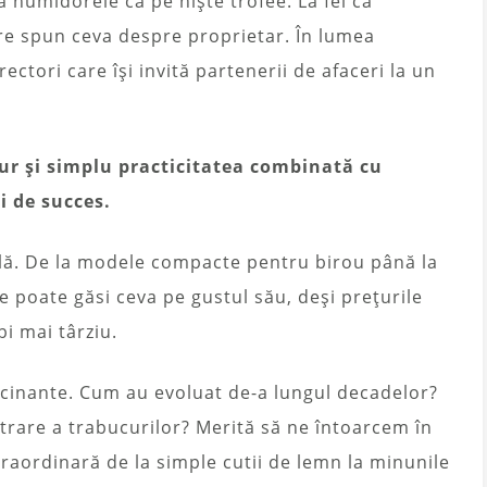
ă humidorele ca pe niște trofee. La fel ca
are spun ceva despre proprietar. În lumea
rectori care își invită partenerii de afaceri la un
 pur și simplu practicitatea combinată cu
i de succes.
bilă. De la modele compacte pentru birou până la
 poate găsi ceva pe gustul său, deși prețurile
i mai târziu.
cinante. Cum au evoluat de-a lungul decadelor?
rare a trabucurilor? Merită să ne întoarcem în
raordinară de la simple cutii de lemn la minunile