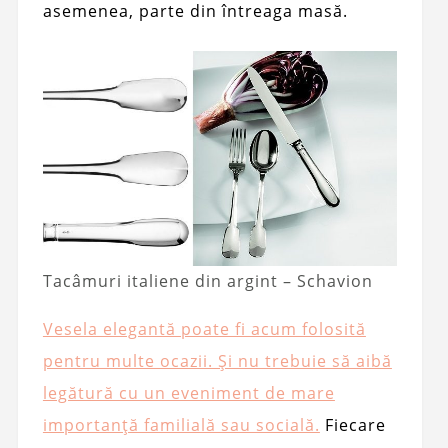
asemenea, parte din întreaga masă.
Tacâmuri italiene din argint – Schavion
Vesela elegantă poate fi acum folosită
pentru multe ocazii. Și nu trebuie să aibă
legătură cu un eveniment de mare
importanță familială sau socială.
Fiecare