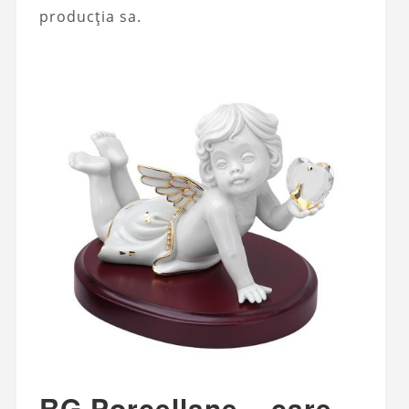
producția sa.
RG Porcellane – care