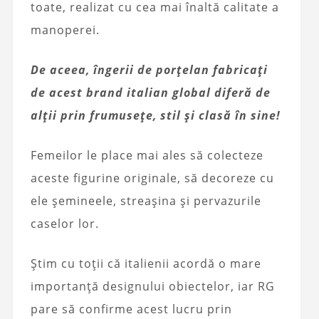
toate, realizat cu cea mai înaltă calitate a
manoperei.
De aceea, îngerii de porțelan fabricați
de acest brand italian global diferă de
alții prin frumusețe, stil și clasă în sine!
Femeilor le place mai ales să colecteze
aceste figurine originale, să decoreze cu
ele șemineele, streașina și pervazurile
caselor lor.
Știm cu toții că italienii acordă o mare
importanță designului obiectelor, iar RG
pare să confirme acest lucru prin