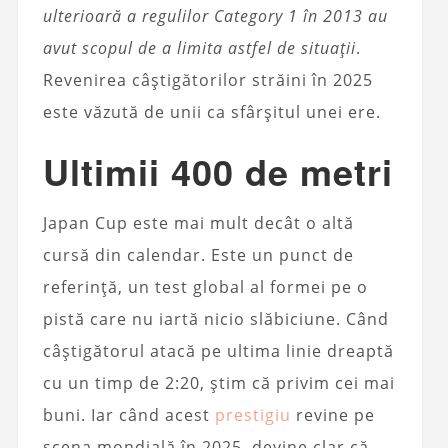
ulterioară a regulilor Category 1 în 2013 au
avut scopul de a limita astfel de situații
.
Revenirea câștigătorilor străini în 2025
este văzută de unii ca sfârșitul unei ere.
Ultimii 400 de metri
Japan Cup este mai mult decât o altă
cursă din calendar. Este un punct de
referință, un test global al formei pe o
pistă care nu iartă nicio slăbiciune. Când
câștigătorul atacă pe ultima linie dreaptă
cu un timp de 2:20, știm că privim cei mai
buni. Iar când acest
prestigiu
revine pe
scena mondială în 2025, devine clar că