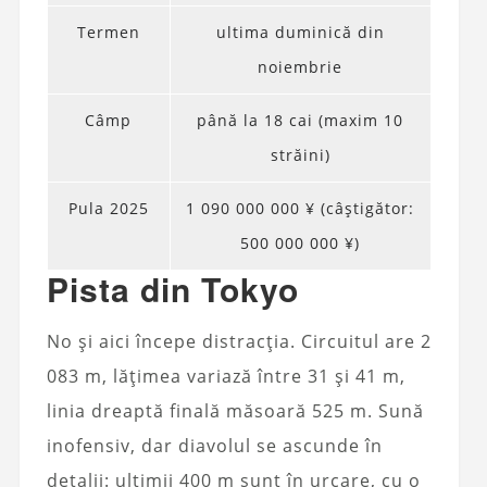
Termen
ultima duminică din
noiembrie
Câmp
până la 18 cai (maxim 10
străini)
Pula 2025
1 090 000 000 ¥ (câștigător:
500 000 000 ¥)
Pista din Tokyo
No și aici începe distracția. Circuitul are 2
083 m, lățimea variază între 31 și 41 m,
linia dreaptă finală măsoară 525 m. Sună
inofensiv, dar diavolul se ascunde în
detalii: ultimii 400 m sunt în urcare, cu o