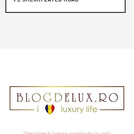
Descoperă lumea premium cu noi!