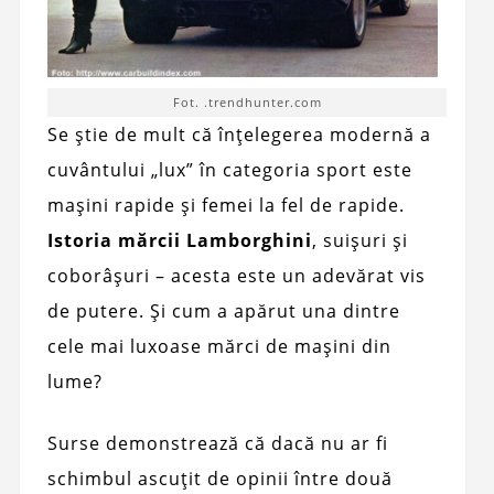
Fot. .trendhunter.com
Se știe de mult că înțelegerea modernă a
cuvântului „lux” în categoria sport este
mașini rapide și femei la fel de rapide.
Istoria mărcii Lamborghini
, suișuri și
coborâșuri – acesta este un adevărat vis
de putere. Și cum a apărut una dintre
cele mai luxoase mărci de mașini din
lume?
Surse demonstrează că dacă nu ar fi
schimbul ascuțit de opinii între două