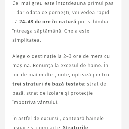
Cel mai greu este întotdeauna primul pas
– dar odată ce pornești, vei vedea rapid
că
24–48 de ore în natură
pot schimba
întreaga săptămână. Cheia este
simplitatea.
Alege o destinație la 2–3 ore de mers cu
mașina. Renunță la excesul de haine. În
loc de mai multe ținute, optează pentru
trei straturi de bază testate
: strat de
bază, strat de izolare și protecție
împotriva vântului.
În astfel de excursii, contează hainele
ușoare și compacte.
Straturile