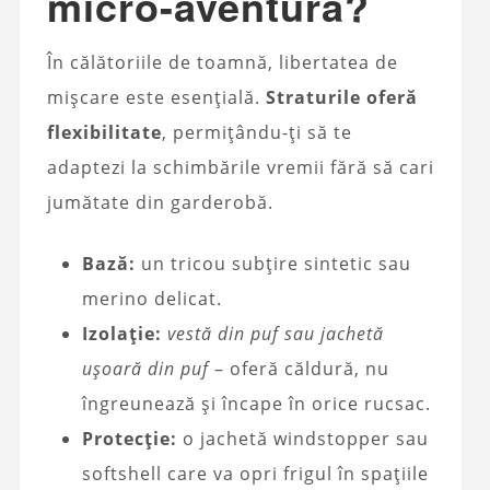
micro-aventură?
În călătoriile de toamnă, libertatea de
mișcare este esențială.
Straturile oferă
flexibilitate
, permițându-ți să te
adaptezi la schimbările vremii fără să cari
jumătate din garderobă.
Bază:
un tricou subțire sintetic sau
merino delicat.
Izolație:
vestă din puf sau jachetă
ușoară din puf
– oferă căldură, nu
îngreunează și încape în orice rucsac.
Protecție:
o jachetă windstopper sau
softshell care va opri frigul în spațiile