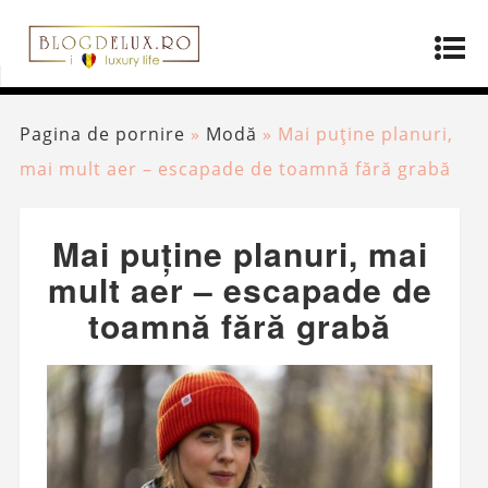
Pagina de pornire
»
Modă
»
Mai puține planuri,
mai mult aer – escapade de toamnă fără grabă
Mai puține planuri, mai
mult aer – escapade de
toamnă fără grabă