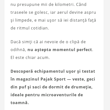
nu presupune mii de kilometri. Când
traseele se golesc, iar aerul devine aspru
și limpede, e mai ușor să iei distanță față
de ritmul cotidian.
Dacă simți că ai nevoie de o clipă de
odihnă,
nu aștepta momentul perfect
.
El este chiar acum.
Descoperă echipamentul ușor și testat
în magazinul Pajak Sport — veste, geci
din puf și saci de dormit de drumeție,
ideale pentru microaventurile de
toamnă.