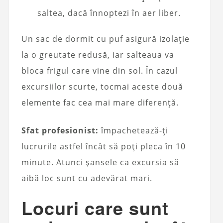
saltea, dacă înnoptezi în aer liber.
Un sac de dormit cu puf asigură izolație
la o greutate redusă, iar salteaua va
bloca frigul care vine din sol. În cazul
excursiilor scurte, tocmai aceste două
elemente fac cea mai mare diferență.
Sfat profesionist:
împachetează-ți
lucrurile astfel încât să poți pleca în 10
minute. Atunci șansele ca excursia să
aibă loc sunt cu adevărat mari.
Locuri care sunt