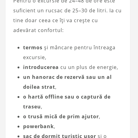
Pentru o excursie de 24–48 de ore este
suficient un rucsac de 25–30 de litri. Ia cu
tine doar ceea ce îți va crește cu
adevărat confortul:
termos
și mâncare pentru întreaga
excursie,
introducerea
cu un plus de energie,
un hanorac de rezervă sau un al
doilea strat
,
o hartă offline sau o captură de
traseu
,
o trusă mică de prim ajutor
,
powerbank
,
sac de dormit turistic ușor
și o