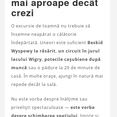
mai aproape decât
crezi
O excursie de toamnă nu trebuie să
însemne neapărat o călătorie
îndepărtată. Uneori este suficient
Beskid
Wyspowy la răsărit
,
un circuit în jurul
lacului Wigry
,
potecile cașubiene după
muncă
sau o pădure la 20 de minute de
casă. În multe orașe, ajungi în natură mai
repede decât la sală.
Nu este vorba despre înălțime sau
priveliști spectaculoase —
este vorba
despre schimbarea spațiului
, liniște și