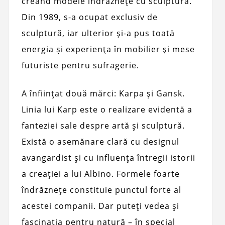
creând modele îndrăznețe cu sculptură.
Din 1989, s-a ocupat exclusiv de
sculptură, iar ulterior și-a pus toată
energia și experiența în mobilier și mese
futuriste pentru sufragerie.
A înființat două mărci: Karpa și Gansk.
Linia lui Karp este o realizare evidentă a
fanteziei sale despre artă și sculptură.
Există o asemănare clară cu designul
avangardist și cu influența întregii istorii
a creației a lui Albino. Formele foarte
îndrăznețe constituie punctul forte al
acestei companii. Dar puteți vedea și
fascinația pentru natură – în special