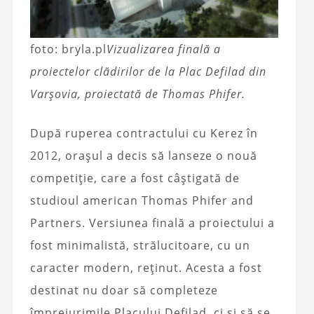
foto: bryla.pl
Vizualizarea finală a
proiectelor clădirilor de la Plac Defilad din
Varșovia, proiectată de Thomas Phifer.
După ruperea contractului cu Kerez în
2012, orașul a decis să lanseze o nouă
competiție, care a fost câștigată de
studioul american Thomas Phifer and
Partners. Versiunea finală a proiectului a
fost minimalistă, strălucitoare, cu un
caracter modern, reținut. Acesta a fost
destinat nu doar să completeze
împrejurimile Placului Defilad, ci și să se