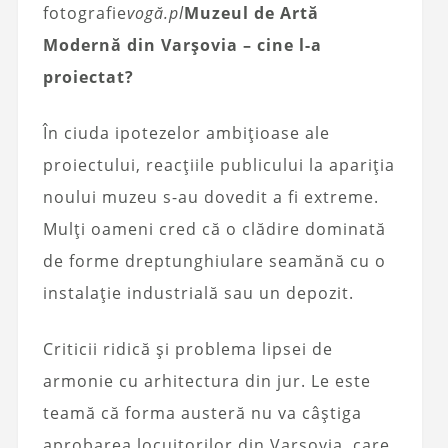
fotografie
vogă.pl
Muzeul de Artă
Modernă din Varșovia – cine l-a
proiectat?
În ciuda ipotezelor ambițioase ale
proiectului, reacțiile publicului la apariția
noului muzeu s-au dovedit a fi extreme.
Mulți oameni cred că o clădire dominată
de forme dreptunghiulare seamănă cu o
instalație industrială sau un depozit.
Criticii ridică și problema lipsei de
armonie cu arhitectura din jur. Le este
teamă că forma austeră nu va câștiga
aprobarea locuitorilor din Varșovia, care