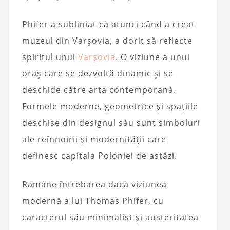
Phifer a subliniat că atunci când a creat
muzeul din Varșovia, a dorit să reflecte
spiritul unui
Varşovia
. O viziune a unui
oraș care se dezvoltă dinamic și se
deschide către arta contemporană.
Formele moderne, geometrice și spațiile
deschise din designul său sunt simboluri
ale reînnoirii și modernității care
definesc capitala Poloniei de astăzi.
Rămâne întrebarea dacă viziunea
modernă a lui Thomas Phifer, cu
caracterul său minimalist și austeritatea