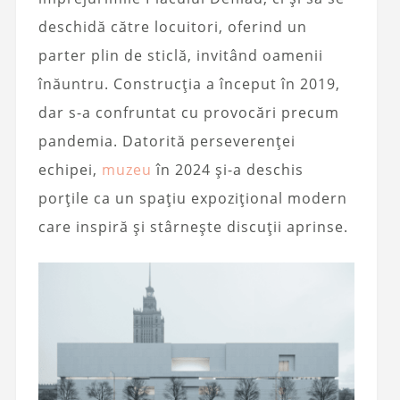
deschidă către locuitori, oferind un
parter plin de sticlă, invitând oamenii
înăuntru. Construcția a început în 2019,
dar s-a confruntat cu provocări precum
pandemia. Datorită perseverenței
echipei,
muzeu
în 2024 și-a deschis
porțile ca un spațiu expozițional modern
care inspiră și stârnește discuții aprinse.