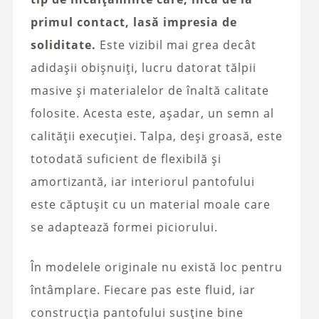
primul contact, lasă impresia de
soliditate.
Este vizibil mai grea decât
adidașii obișnuiți, lucru datorat tălpii
masive și materialelor de înaltă calitate
folosite. Acesta este, așadar, un semn al
calității execuției. Talpa, deși groasă, este
totodată suficient de flexibilă și
amortizantă, iar interiorul pantofului
este căptușit cu un material moale care
se adaptează formei piciorului.
În modelele originale nu există loc pentru
întâmplare. Fiecare pas este fluid, iar
construcția pantofului susține bine