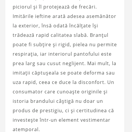
piciorul și îl protejează de frecări.
Imitările ieftine arată adesea asemănător
la exterior, însă odată încălțate își
trădează rapid calitatea slabă
. Branțul
poate fi subțire și rigid, pielea nu permite
respirația, iar interiorul pantofului este
prea larg sau cusut neglijent. Mai mult, la
imitații căptușeala se poate deforma sau
uza rapid, ceea ce duce la disconfort. Un
consumator care cunoaște originile și
istoria brandului
câștigă nu doar un
produs de prestigiu, ci și certitudinea că
investește într-un element vestimentar
atemporal.