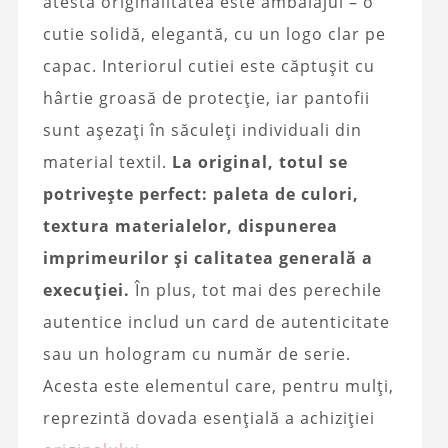
atestă originalitatea este ambalajul – o
cutie solidă, elegantă, cu un logo clar pe
capac. Interiorul cutiei este căptușit cu
hârtie groasă de protecție, iar pantofii
sunt așezați în săculeți individuali din
material textil.
La original, totul se
potrivește perfect: paleta de culori,
textura materialelor, dispunerea
imprimeurilor și calitatea generală a
execuției.
În plus, tot mai des perechile
autentice includ un card de autenticitate
sau un hologram cu număr de serie.
Acesta este elementul care, pentru mulți,
reprezintă dovada esențială a achiziției