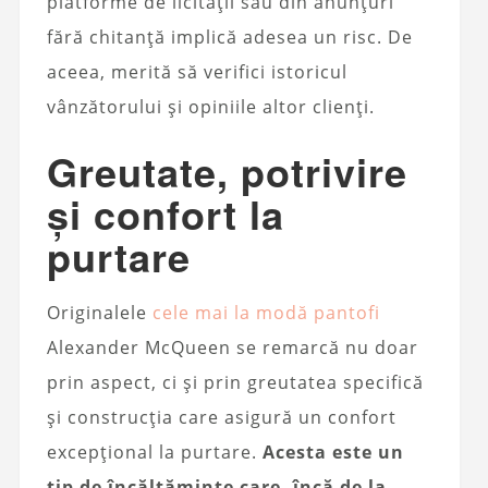
platforme de licitații sau din anunțuri
fără chitanță implică adesea un risc. De
aceea, merită să verifici istoricul
vânzătorului și opiniile altor clienți.
Greutate, potrivire
și confort la
purtare
Originalele
cele mai la modă pantofi
Alexander McQueen se remarcă nu doar
prin aspect, ci și prin greutatea specifică
și construcția care asigură un confort
excepțional la purtare.
Acesta este un
tip de încălțăminte care, încă de la