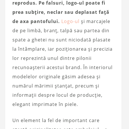
reprodus. Pe falsuri, logo-ul poate fi
prea subțire, neclar sau deplasat față
de axa pantofului.
Logo-ul
și marcajele
de pe limbă, branț, talpă sau partea din
spate a ghetei nu sunt niciodată plasate
la întâmplare, iar poziționarea și precizia
lor reprezintă unul dintre pilonii
recunoașterii acestui brand. În interiorul
modelelor originale găsim adesea și
numărul mărimii ștanțat, precum și
informații despre locul de producție,
elegant imprimate în piele.
Un element la fel de important care