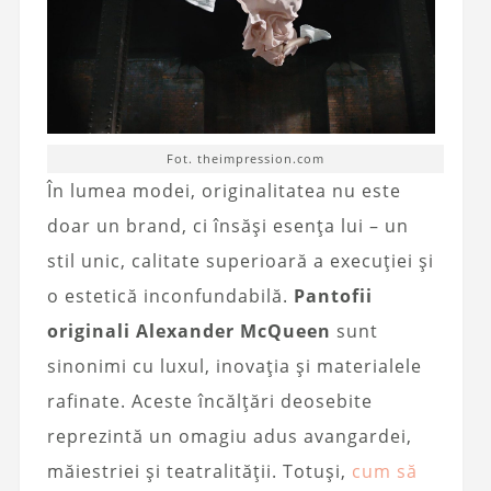
Fot. theimpression.com
În lumea modei, originalitatea nu este
doar un brand, ci însăși esența lui – un
stil unic, calitate superioară a execuției și
o estetică inconfundabilă.
Pantofii
originali Alexander McQueen
sunt
sinonimi cu luxul, inovația și materialele
rafinate. Aceste încălțări deosebite
reprezintă un omagiu adus avangardei,
măiestriei și teatralității. Totuși,
cum să