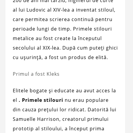
200 de ani mai târziu, inginerul de curte
al lui Ludovic al XIV-lea a inventat stiloul,
care permitea scrierea continuă pentru
perioade lungi de timp. Primele stilouri
metalice au fost create la începutul
secolului al XIX-lea. După cum puteți ghici
cu ușurință, a fost un produs de elită.
Primul a fost Kleks
Elitele bogate și educate au avut acces la
el
. Primele stilouri
nu erau populare
din cauza prețului lor ridicat. Datorită lui
Samuelle Harrison, creatorul primului
prototip al stiloului, a început prima