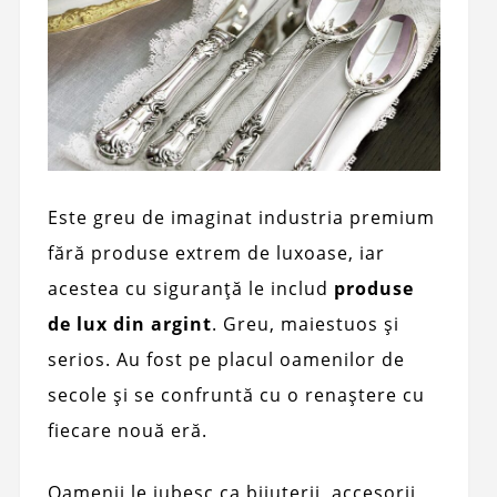
Este greu de imaginat industria premium
fără produse extrem de luxoase, iar
acestea cu siguranță le includ
produse
de lux din argint
. Greu, maiestuos și
serios. Au fost pe placul oamenilor de
secole și se confruntă cu o renaștere cu
fiecare nouă eră.
Oamenii le iubesc ca bijuterii, accesorii