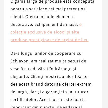
O gamă largă de produse este concepută
pentru a satisface cei mai pretențioși
clienți. Oferta include elemente
decorative, echipament de masă,
o
colecție exclusivă de alcool și alte
produse prestigioase de argint de lux.
De-a lungul anilor de cooperare cu
Schiavon, am realizat multe seturi de
veselă cu adevărat îndrăznețe și
elegante. Clienții noștri au ales foarte
des acest brand datorită ofertei extrem
de largă, dar și a garanției și a tuturor
certificatelor. Acest lucru este foarte
important din punctul de vedere al