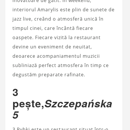
inovatoare de gătit. În weekend,
interiorul Amarylis este plin de sunete de
jazz live, creând o atmosferă unică în
timpul cinei, care încântă fiecare
oaspete. Fiecare vizită la restaurant
devine un eveniment de neuitat,
deoarece acompaniamentul muzicii
subliniază perfect atmosfera în timp ce
degustăm preparate rafinate.
3
pește,
Szczepańska
5
3 Rybki este un restaurant situat într-o