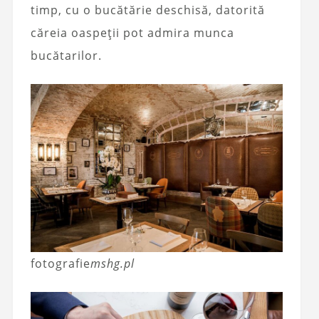
timp, cu o bucătărie deschisă, datorită
căreia oaspeții pot admira munca
bucătarilor.
fotografie
mshg.pl