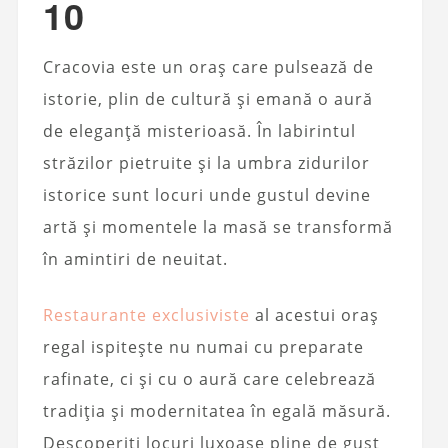
10
Cracovia este un oraș care pulsează de
istorie, plin de cultură și emană o aură
de eleganță misterioasă. În labirintul
străzilor pietruite și la umbra zidurilor
istorice sunt locuri unde gustul devine
artă și momentele la masă se transformă
în amintiri de neuitat.
Restaurante exclusiviste
al acestui oraș
regal ispitește nu numai cu preparate
rafinate, ci și cu o aură care celebrează
tradiția și modernitatea în egală măsură.
Descoperiți locuri luxoase pline de gust