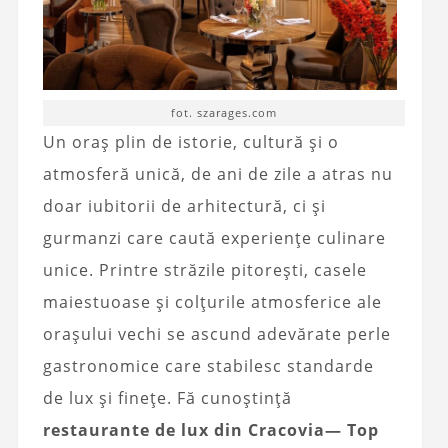
fot. szarages.com
Un oraș plin de istorie, cultură și o
atmosferă unică, de ani de zile a atras nu
doar iubitorii de arhitectură, ci și
gurmanzi care caută experiențe culinare
unice. Printre străzile pitorești, casele
maiestuoase și colțurile atmosferice ale
orașului vechi se ascund adevărate perle
gastronomice care stabilesc standarde
de lux și finețe. Fă cunoștință
restaurante de lux din Cracovia
—
Top