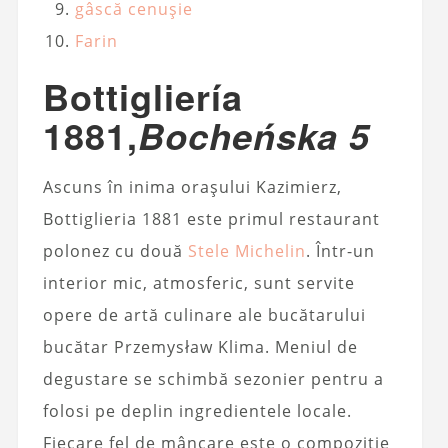
gâscă cenușie
Farin
Bottigliería
1881,
Bocheńska 5
Ascuns în inima orașului Kazimierz,
Bottiglieria 1881 este primul restaurant
polonez cu două
Stele Michelin
. Într-un
interior mic, atmosferic, sunt servite
opere de artă culinare ale bucătarului
bucătar Przemysław Klima. Meniul de
degustare se schimbă sezonier pentru a
folosi pe deplin ingredientele locale.
Fiecare fel de mâncare este o compoziție