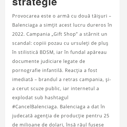
strategie
Provocarea este o armă cu două tăișuri –
Balenciaga a simțit acest lucru dureros în
2022. Campania „Gift Shop” a stârnit un
scandal: copiii pozau cu ursuleți de pluș
în stilistică BDSM, iar în fundal apăreau
documente judiciare legate de
pornografie infantilă. Reacția a fost
imediată – brandul a retras campania, și-
a cerut scuze public, iar internetul a
explodat sub hashtagul
#CancelBalenciaga. Balenciaga a dat în
judecată agenția de producție pentru 25
de milioane de dolari, însă răul fusese