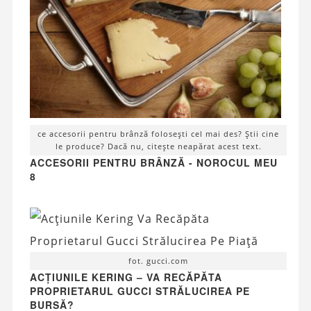
ce accesorii pentru brânză folosești cel mai des? Știi cine
le produce? Dacă nu, citește neapărat acest text.
ACCESORII PENTRU BRÂNZĂ - NOROCUL MEU
8
fot. gucci.com
ACȚIUNILE KERING – VA RECĂPĂTA
PROPRIETARUL GUCCI STRĂLUCIREA PE
BURSĂ?