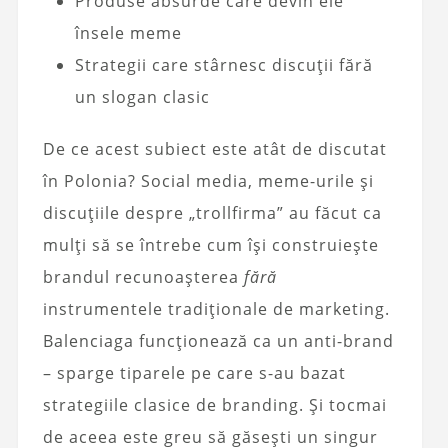
Produse absurde care devin ele
însele meme
Strategii care stârnesc discuții fără
un slogan clasic
De ce acest subiect este atât de discutat
în Polonia? Social media, meme-urile și
discuțiile despre „trollfirma” au făcut ca
mulți să se întrebe cum își construiește
brandul recunoașterea
fără
instrumentele tradiționale de marketing.
Balenciaga funcționează ca un anti-brand
– sparge tiparele pe care s-au bazat
strategiile clasice de branding. Și tocmai
de aceea este greu să găsești un singur